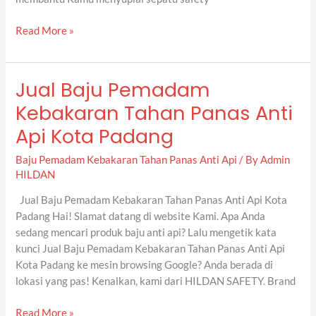
Read More »
Jual Baju Pemadam
Jual
Baju
Kebakaran Tahan Panas Anti
Pemadam
Api Kota Padang
Kebakaran
Tahan
Baju Pemadam Kebakaran Tahan Panas Anti Api
/ By
Admin
Panas
HILDAN
Anti
Api
Jual Baju Pemadam Kebakaran Tahan Panas Anti Api Kota
Kota
Padang Hai! Slamat datang di website Kami. Apa Anda
Padang
sedang mencari produk baju anti api? Lalu mengetik kata
kunci Jual Baju Pemadam Kebakaran Tahan Panas Anti Api
Kota Padang ke mesin browsing Google? Anda berada di
lokasi yang pas! Kenalkan, kami dari HILDAN SAFETY. Brand
Read More »