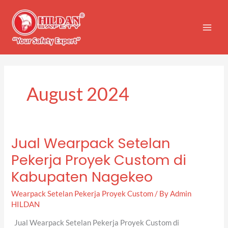
Skip
to
content
August 2024
Jual Wearpack Setelan
Jual
Wearpack
Pekerja Proyek Custom di
Setelan
Kabupaten Nagekeo
Pekerja
Proyek
Wearpack Setelan Pekerja Proyek Custom
/ By
Admin
Custom
HILDAN
di
Kabupaten
Jual Wearpack Setelan Pekerja Proyek Custom di