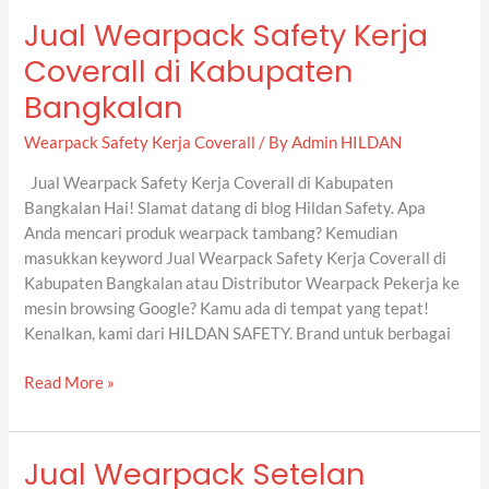
Jual Wearpack Safety Kerja
Jual
Wearpack
Coverall di Kabupaten
Safety
Bangkalan
Kerja
Coverall
Wearpack Safety Kerja Coverall
/ By
Admin HILDAN
di
Kabupaten
Jual Wearpack Safety Kerja Coverall di Kabupaten
Bangkalan
Bangkalan Hai! Slamat datang di blog Hildan Safety. Apa
Anda mencari produk wearpack tambang? Kemudian
masukkan keyword Jual Wearpack Safety Kerja Coverall di
Kabupaten Bangkalan atau Distributor Wearpack Pekerja ke
mesin browsing Google? Kamu ada di tempat yang tepat!
Kenalkan, kami dari HILDAN SAFETY. Brand untuk berbagai
Read More »
Jual Wearpack Setelan
Jual