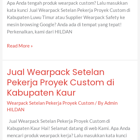
Timur
Apa Anda tengah produk wearpack custom? Lalu masukkan
kata kunci Jual Wearpack Setelan Pekerja Proyek Custom di
Kabupaten Luwu Timur atau Supplier Wearpack Safety ke
mesin browsing Google? Anda ada di tempat yang tepat!
Perkenalkan, kami dari HILDAN
Read More »
Jual Wearpack Setelan
Jual
Wearpack
Pekerja Proyek Custom di
Setelan
Kabupaten Kaur
Pekerja
Proyek
Wearpack Setelan Pekerja Proyek Custom
/ By
Admin
Custom
HILDAN
di
Kabupaten
Jual Wearpack Setelan Pekerja Proyek Custom di
Kaur
Kabupaten Kaur Hai! Selamat datang di web Kami. Apa Anda
mencari produk wearpack kerja? Lalu masukkan kata kunci