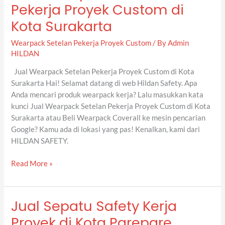
Wearpack
Pekerja Proyek Custom di
Setelan
Kota Surakarta
Pekerja
Proyek
Wearpack Setelan Pekerja Proyek Custom
/ By
Admin
Custom
HILDAN
di
Kota
Jual Wearpack Setelan Pekerja Proyek Custom di Kota
Surakarta
Surakarta Hai! Selamat datang di web Hildan Safety. Apa
Anda mencari produk wearpack kerja? Lalu masukkan kata
kunci Jual Wearpack Setelan Pekerja Proyek Custom di Kota
Surakarta atau Beli Wearpack Coverall ke mesin pencarian
Google? Kamu ada di lokasi yang pas! Kenalkan, kami dari
HILDAN SAFETY.
Read More »
Jual Sepatu Safety Kerja
Jual
Sepatu
Proyek di Kota Parepare