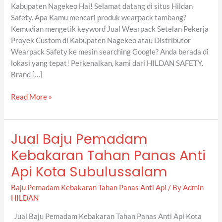
Nagekeo
Kabupaten Nagekeo Hai! Selamat datang di situs Hildan
Safety. Apa Kamu mencari produk wearpack tambang?
Kemudian mengetik keyword Jual Wearpack Setelan Pekerja
Proyek Custom di Kabupaten Nagekeo atau Distributor
Wearpack Safety ke mesin searching Google? Anda berada di
lokasi yang tepat! Perkenalkan, kami dari HILDAN SAFETY.
Brand […]
Read More »
Jual Baju Pemadam
Jual
Baju
Kebakaran Tahan Panas Anti
Pemadam
Api Kota Subulussalam
Kebakaran
Tahan
Baju Pemadam Kebakaran Tahan Panas Anti Api
/ By
Admin
Panas
HILDAN
Anti
Api
Jual Baju Pemadam Kebakaran Tahan Panas Anti Api Kota