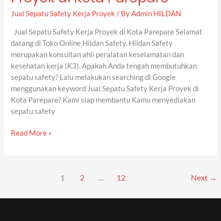
Safety
Kerja
Jual Sepatu Safety Kerja Proyek
/ By
Admin HILDAN
Proyek
Jual Sepatu Safety Kerja Proyek di Kota Parepare Selamat
di
datang di Toko Online Hildan Safety. Hildan Safety
Kota
merupakan konsultan ahli peralatan keselamatan dan
Parepare
kesehatan kerja (K3). Apakah Anda tengah membutuhkan
sepatu safety? Lalu melakukan searching di Google
menggunakan keyword Jual Sepatu Safety Kerja Proyek di
Kota Parepare? Kami siap membantu Kamu menyediakan
sepatu safety
Read More »
1
2
…
12
Next
→