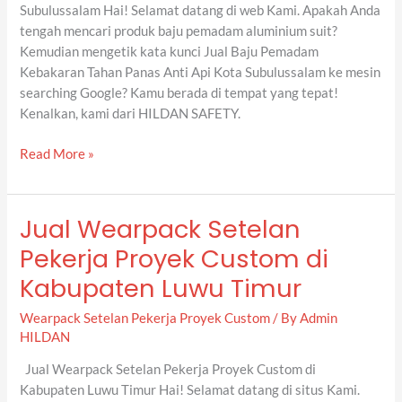
Kota
Subulussalam Hai! Selamat datang di web Kami. Apakah Anda
Subulussalam
tengah mencari produk baju pemadam aluminium suit?
Kemudian mengetik kata kunci Jual Baju Pemadam
Kebakaran Tahan Panas Anti Api Kota Subulussalam ke mesin
searching Google? Kamu berada di tempat yang tepat!
Kenalkan, kami dari HILDAN SAFETY.
Read More »
Jual Wearpack Setelan
Jual
Wearpack
Pekerja Proyek Custom di
Setelan
Kabupaten Luwu Timur
Pekerja
Proyek
Wearpack Setelan Pekerja Proyek Custom
/ By
Admin
Custom
HILDAN
di
Kabupaten
Jual Wearpack Setelan Pekerja Proyek Custom di
Luwu
Kabupaten Luwu Timur Hai! Selamat datang di situs Kami.