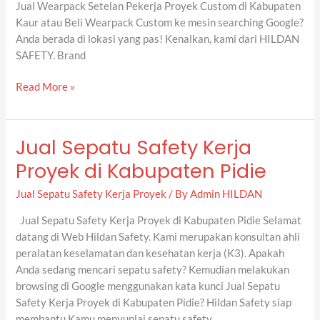
Jual Wearpack Setelan Pekerja Proyek Custom di Kabupaten
Kaur atau Beli Wearpack Custom ke mesin searching Google?
Anda berada di lokasi yang pas! Kenalkan, kami dari HILDAN
SAFETY. Brand
Read More »
Jual Sepatu Safety Kerja
Jual
Sepatu
Proyek di Kabupaten Pidie
Safety
Kerja
Jual Sepatu Safety Kerja Proyek
/ By
Admin HILDAN
Proyek
Jual Sepatu Safety Kerja Proyek di Kabupaten Pidie Selamat
di
datang di Web Hildan Safety. Kami merupakan konsultan ahli
Kabupaten
peralatan keselamatan dan kesehatan kerja (K3). Apakah
Pidie
Anda sedang mencari sepatu safety? Kemudian melakukan
browsing di Google menggunakan kata kunci Jual Sepatu
Safety Kerja Proyek di Kabupaten Pidie? Hildan Safety siap
membantu Kamu menyuplai sepatu safety