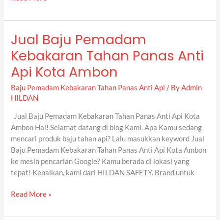
Jual Baju Pemadam
Jual
Baju
Kebakaran Tahan Panas Anti
Pemadam
Api Kota Ambon
Kebakaran
Tahan
Baju Pemadam Kebakaran Tahan Panas Anti Api
/ By
Admin
Panas
HILDAN
Anti
Api
Jual Baju Pemadam Kebakaran Tahan Panas Anti Api Kota
Kota
Ambon Hai! Selamat datang di blog Kami. Apa Kamu sedang
Ambon
mencari produk baju tahan api? Lalu masukkan keyword Jual
Baju Pemadam Kebakaran Tahan Panas Anti Api Kota Ambon
ke mesin pencarian Google? Kamu berada di lokasi yang
tepat! Kenalkan, kami dari HILDAN SAFETY. Brand untuk
Read More »