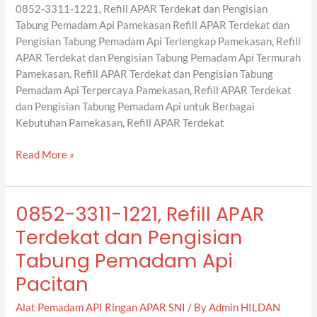
0852-3311-1221, Refill APAR Terdekat dan Pengisian
Tabung
Tabung Pemadam Api Pamekasan Refill APAR Terdekat dan
Pemadam
Pengisian Tabung Pemadam Api Terlengkap Pamekasan, Refill
Api
APAR Terdekat dan Pengisian Tabung Pemadam Api Termurah
Pamekasan
Pamekasan, Refill APAR Terdekat dan Pengisian Tabung
Pemadam Api Terpercaya Pamekasan, Refill APAR Terdekat
dan Pengisian Tabung Pemadam Api untuk Berbagai
Kebutuhan Pamekasan, Refill APAR Terdekat
Read More »
0852-3311-1221, Refill APAR
0852-
3311-
Terdekat dan Pengisian
1221,
Tabung Pemadam Api
Refill
APAR
Pacitan
Terdekat
Alat Pemadam API Ringan APAR SNI
/ By
Admin HILDAN
dan