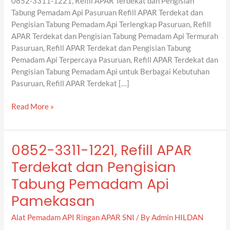
0852-3311-1221, Refill APAR Terdekat dan Pengisian
Tabung
Tabung Pemadam Api Pasuruan Refill APAR Terdekat dan
Pemadam
Pengisian Tabung Pemadam Api Terlengkap Pasuruan, Refill
Api
APAR Terdekat dan Pengisian Tabung Pemadam Api Termurah
Pasuruan
Pasuruan, Refill APAR Terdekat dan Pengisian Tabung
Pemadam Api Terpercaya Pasuruan, Refill APAR Terdekat dan
Pengisian Tabung Pemadam Api untuk Berbagai Kebutuhan
Pasuruan, Refill APAR Terdekat […]
Read More »
0852-3311-1221, Refill APAR
0852-
3311-
Terdekat dan Pengisian
1221,
Tabung Pemadam Api
Refill
APAR
Pamekasan
Terdekat
Alat Pemadam API Ringan APAR SNI
/ By
Admin HILDAN
dan
Pengisian