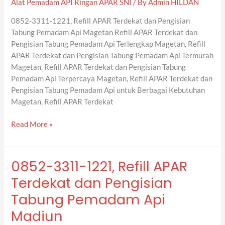
Alat Pemadam API Ringan APAR SNI
/ By
Admin HILDAN
dan
Pengisian
0852-3311-1221, Refill APAR Terdekat dan Pengisian
Tabung
Tabung Pemadam Api Magetan Refill APAR Terdekat dan
Pemadam
Pengisian Tabung Pemadam Api Terlengkap Magetan, Refill
Api
APAR Terdekat dan Pengisian Tabung Pemadam Api Termurah
Magetan
Magetan, Refill APAR Terdekat dan Pengisian Tabung
Pemadam Api Terpercaya Magetan, Refill APAR Terdekat dan
Pengisian Tabung Pemadam Api untuk Berbagai Kebutuhan
Magetan, Refill APAR Terdekat
Read More »
0852-3311-1221, Refill APAR
0852-
3311-
Terdekat dan Pengisian
1221,
Tabung Pemadam Api
Refill
APAR
Madiun
Terdekat