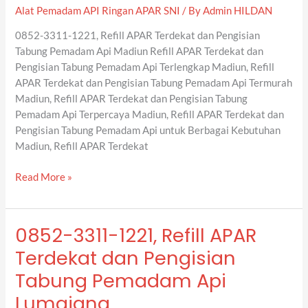
Alat Pemadam API Ringan APAR SNI
/ By
Admin HILDAN
dan
Pengisian
0852-3311-1221, Refill APAR Terdekat dan Pengisian
Tabung
Tabung Pemadam Api Madiun Refill APAR Terdekat dan
Pemadam
Pengisian Tabung Pemadam Api Terlengkap Madiun, Refill
Api
APAR Terdekat dan Pengisian Tabung Pemadam Api Termurah
Madiun
Madiun, Refill APAR Terdekat dan Pengisian Tabung
Pemadam Api Terpercaya Madiun, Refill APAR Terdekat dan
Pengisian Tabung Pemadam Api untuk Berbagai Kebutuhan
Madiun, Refill APAR Terdekat
Read More »
0852-3311-1221, Refill APAR
0852-
3311-
Terdekat dan Pengisian
1221,
Tabung Pemadam Api
Refill
APAR
Lumajang