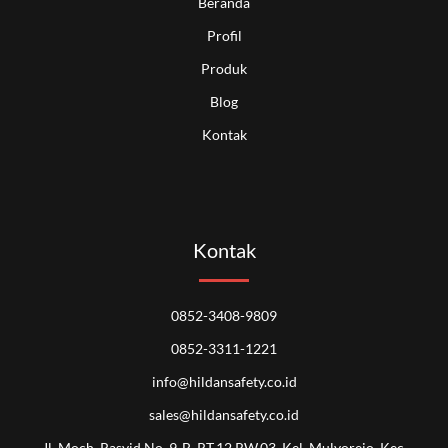
Beranda
Profil
Produk
Blog
Kontak
Kontak
0852-3408-9809
0852-3311-1221
info@hildansafety.co.id
sales@hildansafety.co.id
Jl. Moch. Rasyid No. 9-B, RT.12 RW.03, Kel. Mulyorejo, Kec.