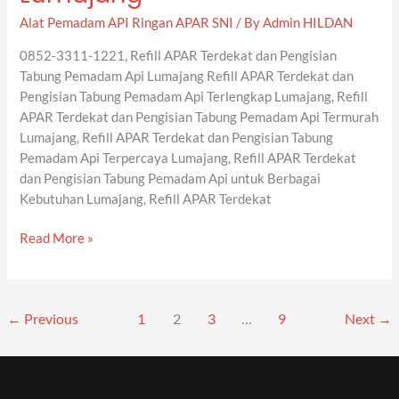
Terdekat
Alat Pemadam API Ringan APAR SNI
/ By
Admin HILDAN
dan
Pengisian
0852-3311-1221, Refill APAR Terdekat dan Pengisian
Tabung
Tabung Pemadam Api Lumajang Refill APAR Terdekat dan
Pemadam
Pengisian Tabung Pemadam Api Terlengkap Lumajang, Refill
Api
APAR Terdekat dan Pengisian Tabung Pemadam Api Termurah
Lumajang
Lumajang, Refill APAR Terdekat dan Pengisian Tabung
Pemadam Api Terpercaya Lumajang, Refill APAR Terdekat
dan Pengisian Tabung Pemadam Api untuk Berbagai
Kebutuhan Lumajang, Refill APAR Terdekat
Read More »
←
Previous
1
2
3
…
9
Next
→