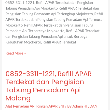
0852-3311-1221, Refill APAR Terdekat dan Pengisian
Tabung
Tabung Pemadam Api Mojokerto Refill APAR Terdekat dan
Pemadam
Pengisian Tabung Pemadam Api Terlengkap Mojokerto, Refill
Api
APAR Terdekat dan Pengisian Tabung Pemadam Api Termurah
Mojokerto
Mojokerto, Refill APAR Terdekat dan Pengisian Tabung
Pemadam Api Terpercaya Mojokerto, Refill APAR Terdekat
dan Pengisian Tabung Pemadam Api untuk Berbagai
Kebutuhan Mojokerto, Refill APAR Terdekat
Read More »
0852-3311-1221, Refill APAR
0852-
3311-
Terdekat dan Pengisian
1221,
Tabung Pemadam Api
Refill
APAR
Malang
Terdekat
Alat Pemadam API Ringan APAR SNI
/ By
Admin HILDAN
dan