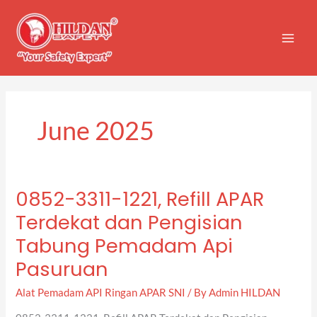
Skip
to
content
June 2025
0852-3311-1221, Refill APAR
0852-
3311-
Terdekat dan Pengisian
1221,
Tabung Pemadam Api
Refill
APAR
Pasuruan
Terdekat
Alat Pemadam API Ringan APAR SNI
/ By
Admin HILDAN
dan
Pengisian