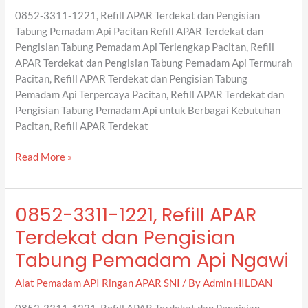
Pengisian
0852-3311-1221, Refill APAR Terdekat dan Pengisian
Tabung
Tabung Pemadam Api Pacitan Refill APAR Terdekat dan
Pemadam
Pengisian Tabung Pemadam Api Terlengkap Pacitan, Refill
Api
APAR Terdekat dan Pengisian Tabung Pemadam Api Termurah
Pacitan
Pacitan, Refill APAR Terdekat dan Pengisian Tabung
Pemadam Api Terpercaya Pacitan, Refill APAR Terdekat dan
Pengisian Tabung Pemadam Api untuk Berbagai Kebutuhan
Pacitan, Refill APAR Terdekat
Read More »
0852-3311-1221, Refill APAR
0852-
3311-
Terdekat dan Pengisian
1221,
Tabung Pemadam Api Ngawi
Refill
APAR
Alat Pemadam API Ringan APAR SNI
/ By
Admin HILDAN
Terdekat
dan