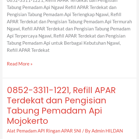
0852-3311-1221, Refill APAR Terdekat dan Pengisian
Pengisian
Tabung Pemadam Api Ngawi Refill APAR Terdekat dan
Tabung
Pengisian Tabung Pemadam Api Terlengkap Ngawi, Refill
Pemadam
APAR Terdekat dan Pengisian Tabung Pemadam Api Termurah
Api
Ngawi, Refill APAR Terdekat dan Pengisian Tabung Pemadam
Ngawi
Api Terpercaya Ngawi, Refill APAR Terdekat dan Pengisian
Tabung Pemadam Api untuk Berbagai Kebutuhan Ngawi,
Refill APAR Terdekat
Read More »
0852-3311-1221, Refill APAR
0852-
3311-
Terdekat dan Pengisian
1221,
Tabung Pemadam Api
Refill
APAR
Mojokerto
Terdekat
Alat Pemadam API Ringan APAR SNI
/ By
Admin HILDAN
dan
Pengisian