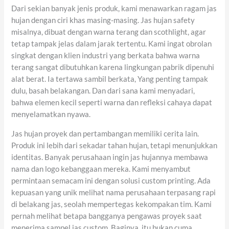
Dari sekian banyak jenis produk, kami menawarkan ragam jas
hujan dengan ciri khas masing-masing. Jas hujan safety
misalnya, dibuat dengan warna terang dan scothlight, agar
tetap tampak jelas dalam jarak tertentu. Kami ingat obrolan
singkat dengan klien industri yang berkata bahwa warna
terang sangat dibutuhkan karena lingkungan pabrik dipenuhi
alat berat. Ia tertawa sambil berkata, Yang penting tampak
dulu, basah belakangan. Dan dari sana kami menyadari,
bahwa elemen kecil seperti warna dan refleksi cahaya dapat
menyelamatkan nyawa.
Jas hujan proyek dan pertambangan memiliki cerita lain.
Produk ini lebih dari sekadar tahan hujan, tetapi menunjukkan
identitas. Banyak perusahaan ingin jas hujannya membawa
nama dan logo kebanggaan mereka. Kami menyambut
permintaan semacam ini dengan solusi custom printing. Ada
kepuasan yang unik melihat nama perusahaan terpasang rapi
di belakang jas, seolah mempertegas kekompakan tim. Kami
pernah melihat betapa bangganya pengawas proyek saat
menerima sampel jas custom. Baginya, itu bukan cuma