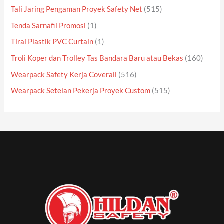
Tali Jaring Pengaman Proyek Safety Net
(515)
Tenda Sarnafil Promosi
(1)
Tirai Plastik PVC Curtain
(1)
Troli Koper dan Trolley Tas Bandara Baru atau Bekas
(160)
Wearpack Safety Kerja Coverall
(516)
Wearpack Setelan Pekerja Proyek Custom
(515)