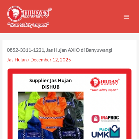
Skip
to
content
0852-3311-1221, Jas Hujan AXIO di Banyuwangi
Jas Hujan
/
December 12, 2025