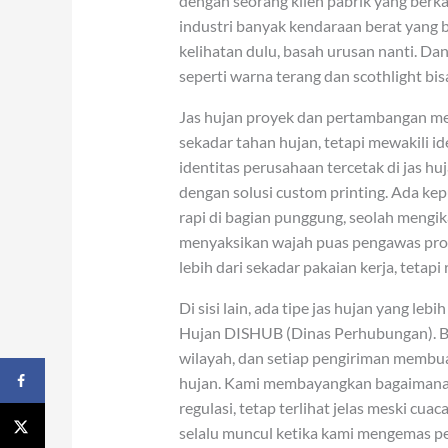
dengan seorang klien pabrik yang berk
industri banyak kendaraan berat yang b
kelihatan dulu, basah urusan nanti. Da
seperti warna terang dan scothlight bi
Jas hujan proyek dan pertambangan mem
sekadar tahan hujan, tetapi mewakili i
identitas perusahaan tercetak di jas 
dengan solusi custom printing. Ada ke
rapi di bagian punggung, seolah mengika
menyaksikan wajah puas pengawas proy
lebih dari sekadar pakaian kerja, tetapi 
Di sisi lain, ada tipe jas hujan yang leb
Hujan DISHUB (Dinas Perhubungan). Bi
wilayah, dan setiap pengiriman membua
hujan. Kami membayangkan bagaimana 
regulasi, tetap terlihat jelas meski cua
selalu muncul ketika kami mengemas p