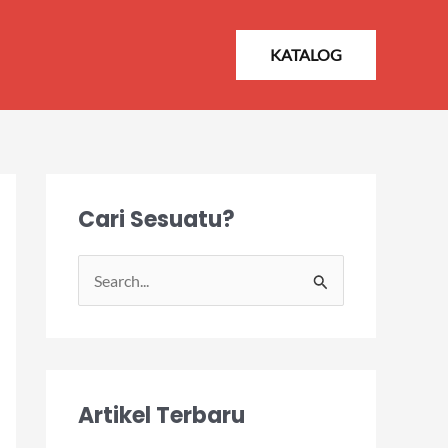
KATALOG
Cari Sesuatu?
S
e
a
r
Artikel Terbaru
c
h