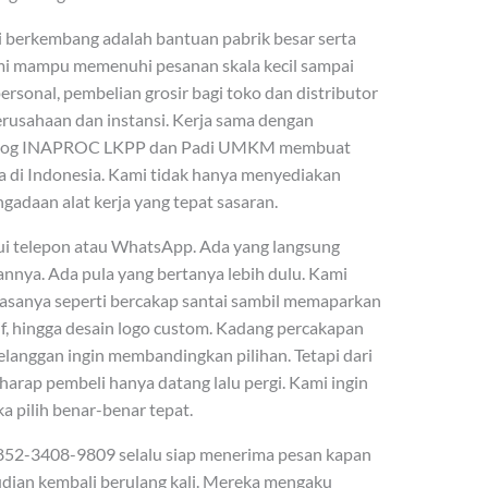
mi berkembang adalah bantuan pabrik besar serta
mi mampu memenuhi pesanan skala kecil sampai
ersonal, pembelian grosir bagi toko dan distributor
erusahaan dan instansi. Kerja sama dengan
atalog INAPROC LKPP dan Padi UMKM membuat
 di Indonesia. Kami tidak hanya menyediakan
adaan alat kerja yang tepat sasaran.
ui telepon atau WhatsApp. Ada yang langsung
nya. Ada pula yang bertanya lebih dulu. Kami
 Rasanya seperti bercakap santai sambil memaparkan
ektif, hingga desain logo custom. Kadang percakapan
pelanggan ingin membandingkan pilihan. Tetapi dari
harap pembeli hanya datang lalu pergi. Kami ingin
 pilih benar-benar tepat.
52-3408-9809 selalu siap menerima pesan kapan
mudian kembali berulang kali. Mereka mengaku