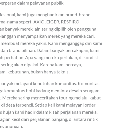
t berperan dalam pelayanan publik.
ofesional, kami juga menghadirkan brand-brand
Nama-nama seperti AXIO, EIGER, RESPIRO,
anyak merek lain sering dipilih oleh pengguna
elanggan menyampaikan merek yang mereka cari,
 membuat mereka yakin. Kami menganggap diri kami
dan brand pilihan. Dalam banyak percakapan, kami
perhatian. Apa yang mereka perlukan, di kondisi
 sering akan dipakai. Karena kami percaya,
mi kebutuhan, bukan hanya teknis.
a banyak melayani kebutuhan komunitas. Komunitas
gga komunitas hobi kadang meminta desain seragam
 Mereka sering menceritakan touring melalui kabut
di desa terpencil. Setiap kali kami melayani order
 hujan kami hadir dalam kisah perjalanan mereka.
ian kecil dari perjalanan panjang, di antara rintik
pegunungan.