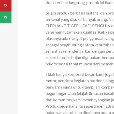
tidak terlihat langsung, produk ini iku
Selain produk berbasis instansi dan pr
terkenal yang disukai banyak orang. 
ELEPHANT, TIGER HEAD, PENGUIN dan b
yang mengutamakan kualitas. Ketika p
biasanya ada riwayat penggunaan yang
sebagai penghubung antara kebutuhan 
senantiasa mendengarkan dengan penuh 
seperti apa jas hujan digunakan, berapa
rekomendasi tepat muncul dari memaha
Tidak hanya korporasi besar, kami jug
motor, pencinta kegiatan outdoor, hin
berwarna sama untuk tampilan kompak.
pegunungan atau jelajah lintasan basah 
dari komunitas, kami membayangkan jas
Produk sederhana itu seperti menjadi bag
hujan yang jatuh dan dinginnya udara 