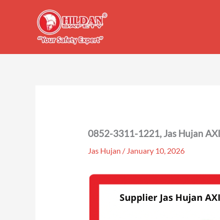
Skip
to
content
0852-3311-1221, Jas Hujan AX
Jas Hujan
/
January 10, 2026