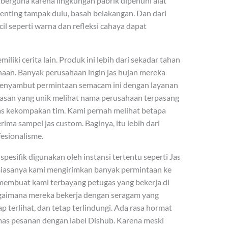
erguna karena lingkungan pabrik dipenuhi alat
 penting tampak dulu, basah belakangan. Dan dari
l seperti warna dan refleksi cahaya dapat
iki cerita lain. Produk ini lebih dari sekadar tahan
ahaan. Banyak perusahaan ingin jas hujan mereka
enyambut permintaan semacam ini dengan layanan
asan yang unik melihat nama perusahaan terpasang
gas kekompakan tim. Kami pernah melihat betapa
ma sampel jas custom. Baginya, itu lebih dari
fesionalisme.
ih spesifik digunakan oleh instansi tertentu seperti Jas
iasanya kami mengirimkan banyak permintaan ke
membuat kami terbayang petugas yang bekerja di
aimana mereka bekerja dengan seragam yang
ap terlihat, dan tetap terlindungi. Ada rasa hormat
mas pesanan dengan label Dishub. Karena meski