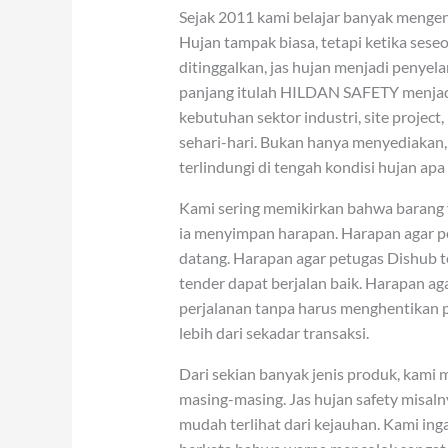
Sejak 2011 kami belajar banyak menge
Hujan tampak biasa, tetapi ketika sese
ditinggalkan, jas hujan menjadi penyel
panjang itulah HILDAN SAFETY menjadi
kebutuhan sektor industri, site projec
sehari-hari. Bukan hanya menyediakan,
terlindungi di tengah kondisi hujan apa
Kami sering memikirkan bahwa barang ya
ia menyimpan harapan. Harapan agar pe
datang. Harapan agar petugas Dishub te
tender dapat berjalan baik. Harapan a
perjalanan tanpa harus menghentikan pe
lebih dari sekadar transaksi.
Dari sekian banyak jenis produk, kami 
masing-masing. Jas hujan safety misaln
mudah terlihat dari kejauhan. Kami ing