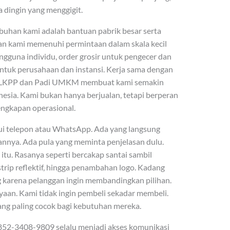
a dingin yang menggigit.
buhan kami adalah bantuan pabrik besar serta
an kami memenuhi permintaan dalam skala kecil
ngguna individu, order grosir untuk pengecer dan
untuk perusahaan dan instansi. Kerja sama dengan
og LKPP dan Padi UMKM membuat kami semakin
onesia. Kami bukan hanya berjualan, tetapi berperan
ngkapan operasional.
ui telepon atau WhatsApp. Ada yang langsung
nya. Ada pula yang meminta penjelasan dulu.
itu. Rasanya seperti bercakap santai sambil
strip reflektif, hingga penambahan logo. Kadang
 karena pelanggan ingin membandingkan pilihan.
aan. Kami tidak ingin pembeli sekadar membeli.
ng paling cocok bagi kebutuhan mereka.
2-3408-9809 selalu menjadi akses komunikasi