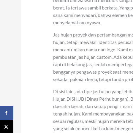
berkata bahwa warna mencolok sangat b
berat. Ia tertawa sambil berkata, Yang
sana kami menyadari, bahwa elemen keci
menyelamatkan nyawa.
Jas hujan proyek dan pertambangan memil
hujan, tetapi mewakili identitas perus
mencantumkan nama dan logo. Kami m
pembuatan jas hujan custom. Ada kepu
rapi di belakang jas, seolah memperte
bangganya pengawas proyek saat meneri
sekadar pakaian kerja, tetapi tanda pro
Di sisi lain, ada tipe jas hujan yang leb
Hujan DISHUB (Dinas Perhubungan). B
daerah-daerah, dan setiap pengiriman 
tengah hujan. Kami membayangkan bag
sesuai regulasi, meski hujan mereka tet
yang selalu muncul ketika kami menge