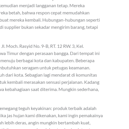
g kemudian menjadi langganan tetap. Mereka
eka betah, bahwa respon cepat memudahkan
mbuat mereka kembali. Hubungan-hubungan seperti
adi supplier bukan sekadar mengirim barang, tetapi
l. Moch. Rasyid No. 9-B, RT. 12 RW. 3, Kel.
awa Timur dengan perasaan bangga. Dari tempat ini
n menuju berbagai kota dan kabupaten. Beberapa
embutuhkan seragam untuk petugas keamanan.
h dari kota. Sebagian lagi mendarat di komunitas
tuk kembali merasakan sensasi perjalanan. Kadang
 kebahagiaan saat diterima. Mungkin sederhana,
 memegang teguh keyakinan: produk terbaik adalah
ka jas hujan kami dikenakan, kami ingin pemakainya
uh lebih deras, angin mungkin bertambah kuat,