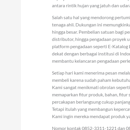
antara rintik hujan yang jatuh dan udar
Salah satu hal yang mendorong pertum
tenaga ahli. Dukungan ini memungkink
hingga besar. Pembelian satuan bagi pe
distributor, hingga pengadaan proyek 
platform pengadaan seperti E-Katal
dekat dengan berbagai institusi di Ind
membantu kelancaran pengadaan perle
Setiap hari kami menerima pesan melal
membeli karena sudah paham kebutuhan
Kami sangat menikmati obrolan seperti 
memaparkan fitur produk, bahan, fitur 
percakapan berlangsung cukup panjang
Tetapi itulah yang membangun kepercay
Kami ingin mereka mendapat produk ya
Nomor kontak 0852-3311-1221 dan 085