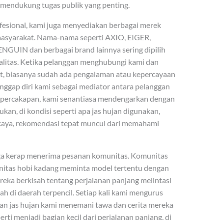
ni mendukung tugas publik yang penting.
ofesional, kami juga menyediakan berbagai merek
 masyarakat. Nama-nama seperti AXIO, EIGER,
UIN dan berbagai brand lainnya sering dipilih
litas. Ketika pelanggan menghubungi kami dan
t, biasanya sudah ada pengalaman atau kepercayaan
ggap diri kami sebagai mediator antara pelanggan
 percakapan, kami senantiasa mendengarkan dengan
kan, di kondisi seperti apa jas hujan digunakan,
rcaya, rekomendasi tepat muncul dari memahami
uga kerap menerima pesanan komunitas. Komunitas
unitas hobi kadang meminta model tertentu dengan
reka berkisah tentang perjalanan panjang melintasi
 di daerah terpencil. Setiap kali kami mengurus
n jas hujan kami menemani tawa dan cerita mereka
rti menjadi bagian kecil dari perjalanan panjang, di