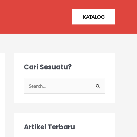
KATALOG
Cari Sesuatu?
S
e
a
r
Artikel Terbaru
c
h