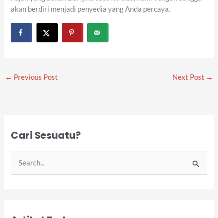
akan berdiri menjadi penyedia yang Anda percaya.
←
Previous Post
Next Post
→
Cari Sesuatu?
S
e
a
r