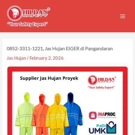
Skip
to
content
0852-3311-1221, Jas Hujan EIGER di Pangandaran
Jas Hujan
/
February 2, 2026