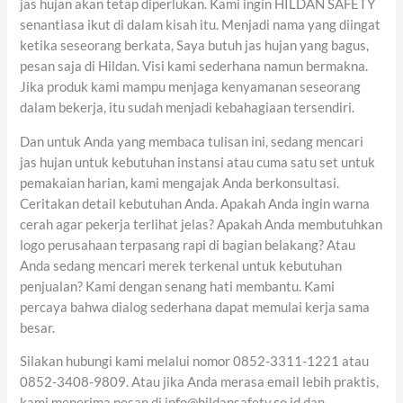
jas hujan akan tetap diperlukan. Kami ingin HILDAN SAFETY
senantiasa ikut di dalam kisah itu. Menjadi nama yang diingat
ketika seseorang berkata, Saya butuh jas hujan yang bagus,
pesan saja di Hildan. Visi kami sederhana namun bermakna.
Jika produk kami mampu menjaga kenyamanan seseorang
dalam bekerja, itu sudah menjadi kebahagiaan tersendiri.
Dan untuk Anda yang membaca tulisan ini, sedang mencari
jas hujan untuk kebutuhan instansi atau cuma satu set untuk
pemakaian harian, kami mengajak Anda berkonsultasi.
Ceritakan detail kebutuhan Anda. Apakah Anda ingin warna
cerah agar pekerja terlihat jelas? Apakah Anda membutuhkan
logo perusahaan terpasang rapi di bagian belakang? Atau
Anda sedang mencari merek terkenal untuk kebutuhan
penjualan? Kami dengan senang hati membantu. Kami
percaya bahwa dialog sederhana dapat memulai kerja sama
besar.
Silakan hubungi kami melalui nomor 0852-3311-1221 atau
0852-3408-9809. Atau jika Anda merasa email lebih praktis,
kami menerima pesan di info@hildansafety.co.id dan