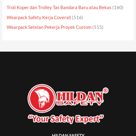
Troli Koper dan Trolley Tas Bandara Baru atau Bekas
(160)
Wearpack Safety Kerja Coverall
(516)
Wearpack Setelan Pekerja Proyek Custom
(515)
HILDAN SAFETY