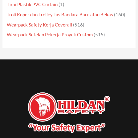
Tirai Plastik PVC Curtain
(1)
Troli Koper dan Trolley Tas Bandara Baru atau Bekas
(160)
Wearpack Safety Kerja Coverall
(516)
Wearpack Setelan Pekerja Proyek Custom
(515)