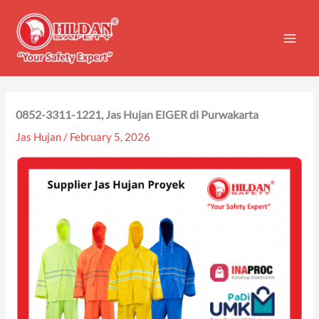
Skip
to
content
0852-3311-1221, Jas Hujan EIGER di Purwakarta
Jas Hujan
/
February 5, 2026