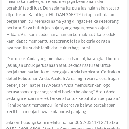
masih akan bekerja, melaju, menjaga keamanan, dan
beraktifitas di luar. Dan selama itu pula jas hujan akan tetap
diperlukan. Kami ingin HILDAN SAFETY tetap hadir dalam
perjalanan itu. Menjadi nama yang diingat ketika seseorang
berkata, Saya butuh jas hujan yang bagus, pesan saja di
Hildan. Visi kami sederhana namun bermakna. Jika produk
kami dapat membantu seseorang tetap bekerja dengan
nyaman, itu sudah lebih dari cukup bagi kami.
Dan untuk Anda yang membaca tulisan ini, barangkali butuh
jas hujan untuk perusahaan atau sekadar satu set untuk
perjalanan harian, kami mengajak Anda berbicara. Ceritakan
detail kebutuhan Anda. Apakah Anda ingin warna cerah agar
pekerja terlihat jelas? Apakah Anda membutuhkan logo
perusahaan terpasang rapi di bagian belakang? Atau Anda
sedang mencari merek terkenal untuk kebutuhan penjualan?
Kami senang membantu. Kami percaya bahwa percakapan
kecil bisa menjadi awal kolaborasi panjang.
Silakan hubungi kami melalui nomor 0852-3311-1221 atau
0852-3408-9809. Atau jika Anda merasa email lebih praktis,