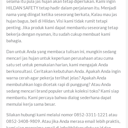
selama itu pula jas hujan akan tetap diperlukan. Kami ingin
HILDAN SAFETY tetap hadir dalam perjalanan itu. Menjadi
nama yang diingat ketika seseorang berkata, Kalau mau jas
hujan bagus, beli di Hildan. Visi kami tidak rumit tetapi
penting. Jika produk kami dapat membantu seseorang tetap
bekerja dengan nyaman, itu sudah cukup membuat kami
bahagia.
Dan untuk Anda yang membaca tulisan ini, mungkin sedang
mencari jas hujan untuk keperluan perusahaan atau cuma
satu set untuk pemakaian harian, kami mengajak Anda
berkonsultasi. Ceritakan kebutuhan Anda. Apakah Anda ingin
warna cerah agar pekerja terlihat jelas? Apakah Anda
membutuhkan logo dicetak rapi di punggung? Atau Anda
sedang mencari brand populer untuk koleksi toko? Kami siap
membantu. Kami percaya bahwa dialog sederhana dapat
memulai kerja sama besar.
Silakan hubungi kami melalui nomor 0852-3311-1221 atau
0852-3408-9809. Atau jika Anda merasa email lebih praktis,
kami siap menerima email di info@hildansafety.co.id dan