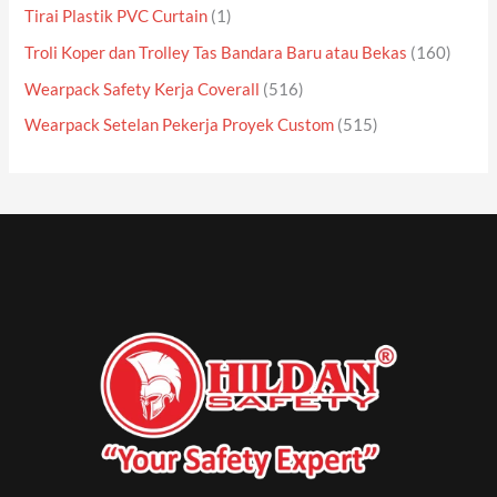
Tirai Plastik PVC Curtain
(1)
Troli Koper dan Trolley Tas Bandara Baru atau Bekas
(160)
Wearpack Safety Kerja Coverall
(516)
Wearpack Setelan Pekerja Proyek Custom
(515)