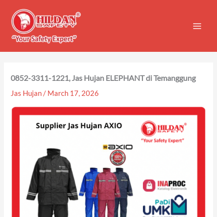
Skip
to
content
0852-3311-1221, Jas Hujan ELEPHANT di Temanggung
Jas Hujan
/
March 17, 2026