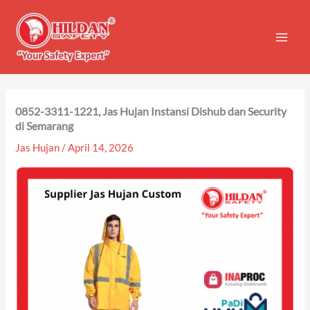
Skip
to
content
0852-3311-1221, Jas Hujan Instansi Dishub dan Security
di Semarang
Jas Hujan
/
April 14, 2026