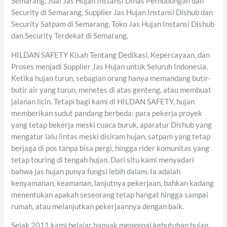
Semarang, Jual Jas Hujan Instansi Dinas Perhubungan dan
Security di Semarang, Supplier Jas Hujan Instansi Dishub dan
Security Satpam di Semarang, Toko Jas Hujan Instansi Dishub
dan Security Terdekat di Semarang,
HILDAN SAFETY Kisah Tentang Dedikasi, Kepercayaan, dan
Proses menjadi Supplier Jas Hujan untuk Seluruh Indonesia.
Ketika hujan turun, sebagian orang hanya memandang butir-
butir air yang turun, menetes di atas genteng, atau membuat
jalanan licin. Tetapi bagi kami di HILDAN SAFETY, hujan
memberikan sudut pandang berbeda: para pekerja proyek
yang tetap bekerja meski cuaca buruk, aparatur Dishub yang
mengatur lalu lintas meski disiram hujan, satpam yang tetap
berjaga di pos tanpa bisa pergi, hingga rider komunitas yang
tetap touring di tengah hujan. Dari situ kami menyadari
bahwa jas hujan punya fungsi lebih dalam. Ia adalah
kenyamanan, keamanan, lanjutnya pekerjaan, bahkan kadang
menentukan apakah seseorang tetap hangat hingga sampai
rumah, atau melanjutkan pekerjaannya dengan baik.
Sejak 2011 kami belajar banyak mengenai kebutuhan hujan