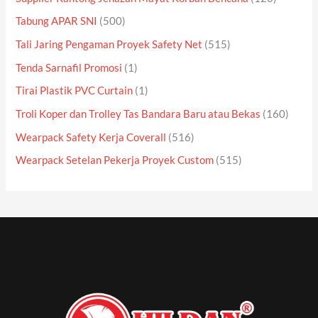
Tabung APAR SNI
(500)
Tali Jaring Pengaman Proyek Safety Net
(515)
Tenda Sarnafil Promosi
(1)
Tirai Plastik PVC Curtain
(1)
Troli Koper dan Trolley Tas Bandara Baru atau Bekas
(160)
Wearpack Safety Kerja Coverall
(516)
Wearpack Setelan Pekerja Proyek Custom
(515)