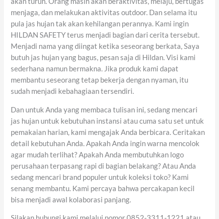
akan turun. Orang masih akan beraktivitas, melaju, bertugas
menjaga, dan melakukan aktivitas outdoor. Dan selama itu
pula jas hujan tak akan kehilangan perannya. Kami ingin
HILDAN SAFETY terus menjadi bagian dari cerita tersebut.
Menjadi nama yang diingat ketika seseorang berkata, Saya
butuh jas hujan yang bagus, pesan saja di Hildan. Visi kami
sederhana namun bermakna. Jika produk kami dapat
membantu seseorang tetap bekerja dengan nyaman, itu
sudah menjadi kebahagiaan tersendiri.
Dan untuk Anda yang membaca tulisan ini, sedang mencari
jas hujan untuk kebutuhan instansi atau cuma satu set untuk
pemakaian harian, kami mengajak Anda berbicara. Ceritakan
detail kebutuhan Anda. Apakah Anda ingin warna mencolok
agar mudah terlihat? Apakah Anda membutuhkan logo
perusahaan terpasang rapi di bagian belakang? Atau Anda
sedang mencari brand populer untuk koleksi toko? Kami
senang membantu. Kami percaya bahwa percakapan kecil
bisa menjadi awal kolaborasi panjang.
Silakan hubungi kami melalui nomor 0852-3311-1221 atau