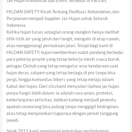
Jas Hujan Komunitas dan Event Terdekat di Pacitan,
HILDAN SAFETY Kisah Tentang Dedikasi, Kehandalan, dan
Perjalanan menjadi Supplier Jas Hujan untuk Seluruh
Indonesia.
Ketika hujan turun, sebagian orang mungkin hanya melihat
titik-titik air yang jatuh dari langit, mengalir di atap rumah,
atau menggenangi permukaan jalan. Tetapi bagi kami di
HILDAN SAFETY, hujan memberikan sudut pandang berbeda:
para pekerja proyek yang tetap bekerja meski cuaca buruk,
petugas Dishub yang tetap mengatur arus kendaraan saat
hujan deras, satpam yang tetap berjaga di pos tanpa bisa
pergi, hingga komunitas bikers yang tetap melaju dalam
kabut dan hujan. Dari situ kami menyadari bahwa jas hujan
punya fungsi lebih dalam. Ia adalah rasa aman, proteksi,
keberlanjutan aktivitas, bahkan kadang menjadi penentu
apakah seseorang bisa pulang tanpa menggigil kedinginan,
atau tetap menjalankan tugasnya dengan penuh tanggung
jawab.
Sejak 2011 kami mendalami kebutuhan perlindungan