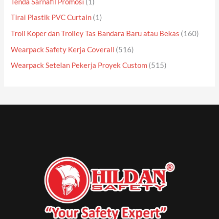
Tenda Sarnafil Promosi
(1)
Tirai Plastik PVC Curtain
(1)
Troli Koper dan Trolley Tas Bandara Baru atau Bekas
(160)
Wearpack Safety Kerja Coverall
(516)
Wearpack Setelan Pekerja Proyek Custom
(515)