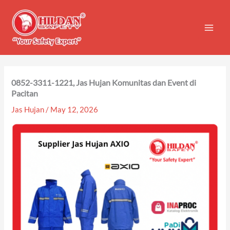
Skip
to
content
0852-3311-1221, Jas Hujan Komunitas dan Event di
Pacitan
Jas Hujan
/
May 12, 2026