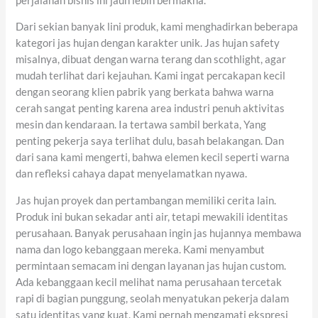
perjalanan bisnis ini jauh lebih bermakna.
Dari sekian banyak lini produk, kami menghadirkan beberapa
kategori jas hujan dengan karakter unik. Jas hujan safety
misalnya, dibuat dengan warna terang dan scothlight, agar
mudah terlihat dari kejauhan. Kami ingat percakapan kecil
dengan seorang klien pabrik yang berkata bahwa warna
cerah sangat penting karena area industri penuh aktivitas
mesin dan kendaraan. Ia tertawa sambil berkata, Yang
penting pekerja saya terlihat dulu, basah belakangan. Dan
dari sana kami mengerti, bahwa elemen kecil seperti warna
dan refleksi cahaya dapat menyelamatkan nyawa.
Jas hujan proyek dan pertambangan memiliki cerita lain.
Produk ini bukan sekadar anti air, tetapi mewakili identitas
perusahaan. Banyak perusahaan ingin jas hujannya membawa
nama dan logo kebanggaan mereka. Kami menyambut
permintaan semacam ini dengan layanan jas hujan custom.
Ada kebanggaan kecil melihat nama perusahaan tercetak
rapi di bagian punggung, seolah menyatukan pekerja dalam
satu identitas yang kuat. Kami pernah mengamati ekspresi