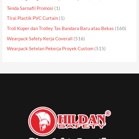
Tenda Sarnafil Promosi
(1)
Tirai Plastik PVC Curtain
(1)
Troli Koper dan Trolley Tas Bandara Baru atau Bekas
(160)
Wearpack Safety Kerja Coverall
(516)
Wearpack Setelan Pekerja Proyek Custom
(515)