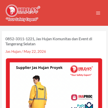
Skip
to
content
0852-3311-1221, Jas Hujan Komunitas dan Event di
Tangerang Selatan
Jas Hujan
/
May 22, 2026