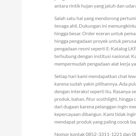
antara rintik hujan yang jatuh dan udar
Salah satu hal yang mendorong pertum
tenaga ahli. Dukungan ini memungkink
hingga besar. Order eceran untuk pemaka
hingga pengadaan proyek untuk perusah
pengadaan resmi seperti E-Katalog L
terhubung dengan institusi nasional. K
mempermudah pengadaan alat kerja yan
Setiap hari kami mendapatkan chat lew
karena sudah yakin pilihannya. Ada pul
dengan interaksi seperti itu. Rasanya s
produk, bahan, fitur scothlight, hingga
dari dugaan karena pelanggan ingin mem
kepercayaan dibangun. Kami tidak ingi
mendapat produk yang paling cocok ba
Nomor kontak 0852-3311-1221 dan 08