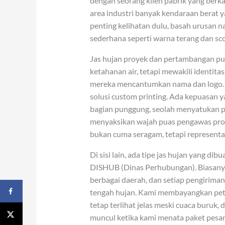
dengan seorang klien pabrik yang berk
area industri banyak kendaraan berat y
penting kelihatan dulu, basah urusan n
sederhana seperti warna terang dan sc
Jas hujan proyek dan pertambangan pun
ketahanan air, tetapi mewakili identit
mereka mencantumkan nama dan logo.
solusi custom printing. Ada kepuasan y
bagian punggung, seolah menyatukan pe
menyaksikan wajah puas pengawas proy
bukan cuma seragam, tetapi representas
Di sisi lain, ada tipe jas hujan yang di
DISHUB (Dinas Perhubungan). Biasanya
berbagai daerah, dan setiap pengirima
tengah hujan. Kami membayangkan petu
tetap terlihat jelas meski cuaca buruk,
muncul ketika kami menata paket pesan