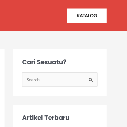
KATALOG
Cari Sesuatu?
S
e
a
r
Artikel Terbaru
c
h