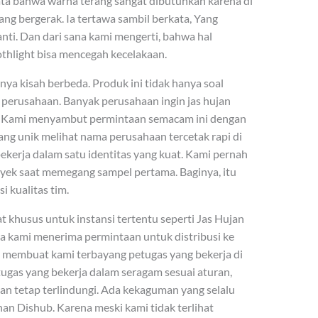
ata bahwa warna terang sangat dibutuhkan karena di
ang bergerak. Ia tertawa sambil berkata, Yang
anti. Dan dari sana kami mengerti, bahwa hal
othlight bisa mencegah kecelakaan.
ya kisah berbeda. Produk ini tidak hanya soal
as perusahaan. Banyak perusahaan ingin jas hujan
 Kami menyambut permintaan semacam ini dengan
ang unik melihat nama perusahaan tercetak rapi di
kerja dalam satu identitas yang kuat. Kami pernah
ek saat memegang sampel pertama. Baginya, itu
i kualitas tim.
buat khusus untuk instansi tertentu seperti Jas Hujan
 kami menerima permintaan untuk distribusi ke
n membuat kami terbayang petugas yang bekerja di
gas yang bekerja dalam seragam sesuai aturan,
 dan tetap terlindungi. Ada kekaguman yang selalu
an Dishub. Karena meski kami tidak terlihat