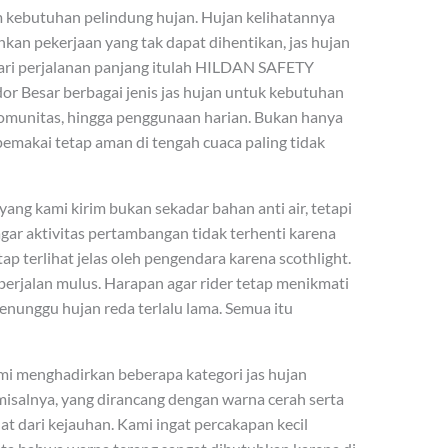
 kebutuhan pelindung hujan. Hujan kelihatannya
nkan pekerjaan yang tak dapat dihentikan, jas hujan
Dari perjalanan panjang itulah HILDAN SAFETY
r Besar berbagai jenis jas hujan untuk kebutuhan
, komunitas, hingga penggunaan harian. Bukan hanya
emakai tetap aman di tengah cuaca paling tidak
ng kami kirim bukan sekadar bahan anti air, tetapi
ar aktivitas pertambangan tidak terhenti karena
p terlihat jelas oleh pengendara karena scothlight.
erjalan mulus. Harapan agar rider tetap menikmati
nunggu hujan reda terlalu lama. Semua itu
ami menghadirkan beberapa kategori jas hujan
 misalnya, yang dirancang dengan warna cerah serta
hat dari kejauhan. Kami ingat percakapan kecil