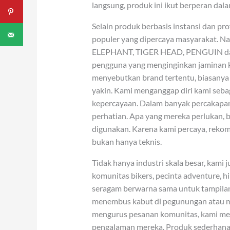
langsung, produk ini ikut berperan dal
Selain produk berbasis instansi dan p
populer yang dipercaya masyarakat. N
ELEPHANT, TIGER HEAD, PENGUIN dan b
pengguna yang menginginkan jaminan k
menyebutkan brand tertentu, biasany
yakin. Kami menganggap diri kami seba
kepercayaan. Dalam banyak percakapa
perhatian. Apa yang mereka perlukan, 
digunakan. Karena kami percaya, reko
bukan hanya teknis.
Tidak hanya industri skala besar, kami 
komunitas bikers, pecinta adventure, 
seragam berwarna sama untuk tampilan
menembus kabut di pegunungan atau melal
mengurus pesanan komunitas, kami me
pengalaman mereka. Produk sederhana i