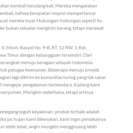
mudian kembali berulang kali. Mereka mengatakan
embali, bahwa kecepatan respon memperlancar
buat mereka loyal. Hubungan-hubungan seperti itu
lier bukan sekadar mengirim barang, tetapi merawat
l. Moch. Rasyid No. 9-B, RT. 12 RW. 3, Kel.
awa Timur dengan kebanggaan tersendiri. Dari
h berangkat menuju beragam wilayah Indonesia.
untuk petugas keamanan. Beberapa menuju proyek
gian lagi dikirim ke komunitas turing yang tak sabar
i mengejar pengalaman berkendara. Kadang kami
 senyuman. Mungkin sederhana, tetapi artinya
 memegang teguh keyakinan: produk terbaik adalah
ka jas hujan kami dikenakan, kami ingin pemakainya
un lebih lebat, angin mungkin menggoyang lebih