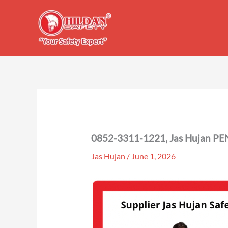
Skip
to
content
0852-3311-1221, Jas Hujan PE
Jas Hujan
/
June 1, 2026