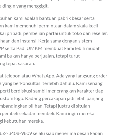
a dingin yang menggigit.
buhan kami adalah bantuan pabrik besar serta
an kami memenuhi permintaan dalam skala kecil
i pribadi, pembelian partai untuk toko dan reseller,
aan dan instansi. Kerja sama dengan sistem
KPP serta Padi UMKM membuat kami lebih mudah
ami bukan hanya berjualan, tetapi turut
g tepat sasaran.
at telepon atau WhatsApp. Ada yang langsung order
a yang berkonsultasi terlebih dahulu. Kami senang
eperti berdiskusi sambil menerangkan karakter tiap
 custom logo. Kadang percakapan jadi lebih panjang
bandingkan pilihan. Tetapi justru di situlah
n pembeli sekadar membeli. Kami ingin mereka
gi kebutuhan mereka.
52-3408-9809 selalu siap menerima pesan kapan