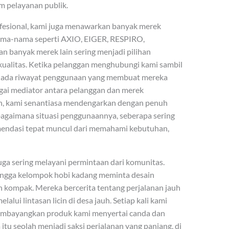
am pelayanan publik.
rofesional, kami juga menawarkan banyak merek
ama-nama seperti AXIO, EIGER, RESPIRO,
anyak merek lain sering menjadi pilihan
ualitas. Ketika pelanggan menghubungi kami sambil
a ada riwayat penggunaan yang membuat mereka
gai mediator antara pelanggan dan merek
n, kami senantiasa mendengarkan dengan penuh
bagaimana situasi penggunaannya, seberapa sering
mendasi tepat muncul dari memahami kebutuhan,
juga sering melayani permintaan dari komunitas.
hingga kelompok hobi kadang meminta desain
 kompak. Mereka bercerita tentang perjalanan jauh
ui lintasan licin di desa jauh. Setiap kali kami
mbayangkan produk kami menyertai canda dan
tu seolah menjadi saksi perjalanan yang panjang, di