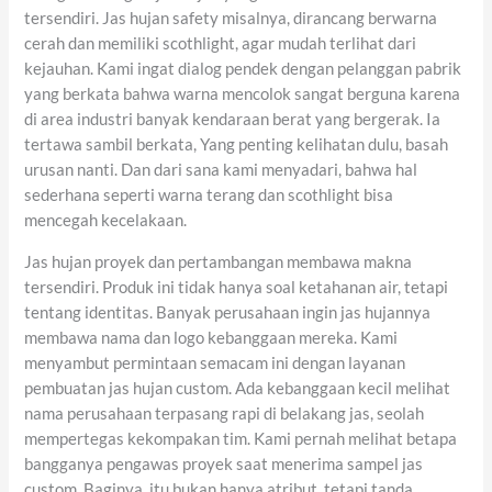
tersendiri. Jas hujan safety misalnya, dirancang berwarna
cerah dan memiliki scothlight, agar mudah terlihat dari
kejauhan. Kami ingat dialog pendek dengan pelanggan pabrik
yang berkata bahwa warna mencolok sangat berguna karena
di area industri banyak kendaraan berat yang bergerak. Ia
tertawa sambil berkata, Yang penting kelihatan dulu, basah
urusan nanti. Dan dari sana kami menyadari, bahwa hal
sederhana seperti warna terang dan scothlight bisa
mencegah kecelakaan.
Jas hujan proyek dan pertambangan membawa makna
tersendiri. Produk ini tidak hanya soal ketahanan air, tetapi
tentang identitas. Banyak perusahaan ingin jas hujannya
membawa nama dan logo kebanggaan mereka. Kami
menyambut permintaan semacam ini dengan layanan
pembuatan jas hujan custom. Ada kebanggaan kecil melihat
nama perusahaan terpasang rapi di belakang jas, seolah
mempertegas kekompakan tim. Kami pernah melihat betapa
bangganya pengawas proyek saat menerima sampel jas
custom. Baginya, itu bukan hanya atribut, tetapi tanda