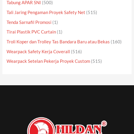
Tabung APAR SNI
(500)
Tali Jaring Pengaman Proyek Safety Net
(515)
Tenda Sarnafil Promosi
(1)
Tirai Plastik PVC Curtain
(1)
Troli Koper dan Trolley Tas Bandara Baru atau Bekas
(160)
Wearpack Safety Kerja Coverall
(516)
Wearpack Setelan Pekerja Proyek Custom
(515)