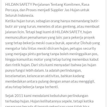
HILDAN SAFETY Perjalanan Tentang Komitmen, Rasa
Percaya, dan Proses menjadi Supplier Jas Hujan untuk
Seluruh Indonesia.
Ketika hujan turun, sebagian orang hanya memandang butir-
butir air yang turun, menetes di atas genteng, atau membuat
jalanan licin. Tetapi bagi kami di HILDAN SAFETY, hujan
memunculkan pemahaman yang lain: para pekerja proyek
yang tetap bekerja meski cuaca buruk, aparatur Dishub yang
mengatur lalu lintas meski disiram hujan, petugas security
yang menjaga pintu gerbang tanpa boleh meninggalkan pos,
hingga komunitas motor yang tetap turing menembus kabut
dan rintik hujan. Dari situ kami menyadari bahwa jas hujan
punya fungsi lebih dalam. Ia adalah perlindungan,
keselamatan, kelancaran aktivitas, bahkan kadang
membedakan antara pulang dengan aman atau menggigil,
atau tetap bekerja tanpa terhenti.
Sejak 2011 kami mendalami kebutuhan perlindungan
terhadap hujan. Hujan kelihatannya sepele, tetapi ketika
seseorang berada di tengah pekerjaan yang tidak bisa