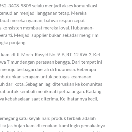
2-3408-9809 selalu menjadi akses komunikasi
g kemudian menjadi langganan tetap. Mereka
buat mereka nyaman, bahwa respon cepat
s konsisten membuat mereka loyal. Hubungan-
berarti. Menjadi supplier bukan sekadar mengirim
ngka panjang.
mi di Jl. Moch. Rasyid No. 9-B, RT. 12 RW. 3, Kel.
awa Timur dengan perasaan bangga. Dari tempat ini
 menuju berbagai daerah di Indonesia. Beberapa
embutuhkan seragam untuk petugas keamanan.
 dari kota. Sebagian lagi diteruskan ke komunitas
erat untuk kembali menikmati petualangan. Kadang
kebahagiaan saat diterima. Kelihatannya kecil,
memegang satu keyakinan: produk terbaik adalah
ka jas hujan kami dikenakan, kami ingin pemakainya