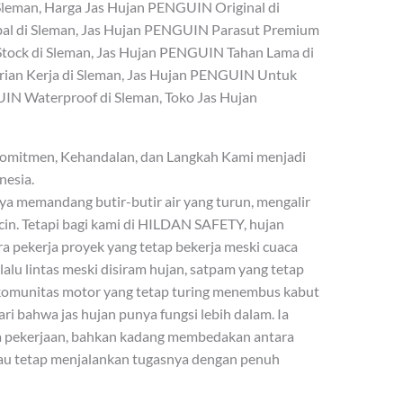
Sleman, Harga Jas Hujan PENGUIN Original di
al di Sleman, Jas Hujan PENGUIN Parasut Premium
tock di Sleman, Jas Hujan PENGUIN Tahan Lama di
ian Kerja di Sleman, Jas Hujan PENGUIN Untuk
UIN Waterproof di Sleman, Toko Jas Hujan
omitmen, Kehandalan, dan Langkah Kami menjadi
nesia.
ya memandang butir-butir air yang turun, mengalir
cin. Tetapi bagi kami di HILDAN SAFETY, hujan
a pekerja proyek yang tetap bekerja meski cuaca
alu lintas meski disiram hujan, satpam yang tetap
ga komunitas motor yang tetap turing menembus kabut
ari bahwa jas hujan punya fungsi lebih dalam. Ia
ya pekerjaan, bahkan kadang membedakan antara
tau tetap menjalankan tugasnya dengan penuh