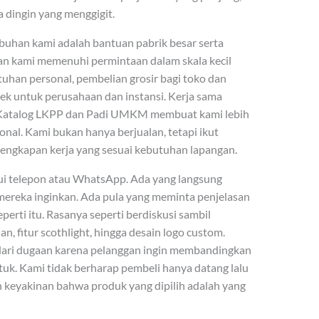
a dingin yang menggigit.
buhan kami adalah bantuan pabrik besar serta
an kami memenuhi permintaan dalam skala kecil
tuhan personal, pembelian grosir bagi toko dan
yek untuk perusahaan dan instansi. Kerja sama
-Katalog LKPP dan Padi UMKM membuat kami lebih
nal. Kami bukan hanya berjualan, tetapi ikut
ngkapan kerja yang sesuai kebutuhan lapangan.
ui telepon atau WhatsApp. Ada yang langsung
ereka inginkan. Ada pula yang meminta penjelasan
erti itu. Rasanya seperti berdiskusi sambil
, fitur scothlight, hingga desain logo custom.
 dari dugaan karena pelanggan ingin membandingkan
entuk. Kami tidak berharap pembeli hanya datang lalu
n keyakinan bahwa produk yang dipilih adalah yang