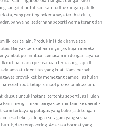
tentu. Kami ingat obrolan singkat dengan klien
ang sangat dibutuhkan karena lingkungan pabrik
erkata, Yang penting pekerja saya terlihat dulu,
sadar, bahwa hal sederhana seperti warna terang dan
iki cerita lain. Produk ini tidak hanya soal
titas. Banyak perusahaan ingin jas hujan mereka
enyambut permintaan semacam ini dengan layanan
nik melihat nama perusahaan terpasang rapi di
a dalam satu identitas yang kuat. Kami pernah
ngawas proyek ketika memegang sampel jas hujan
hanya atribut, tetapi simbol profesionalitas tim.
buat khusus untuk instansi tertentu seperti Jas Hujan
a kami mengirimkan banyak permintaan ke daerah-
 kami terbayang petugas yang bekerja di tengah
mereka bekerja dengan seragam yang sesuai
ca buruk, dan tetap kering. Ada rasa hormat yang