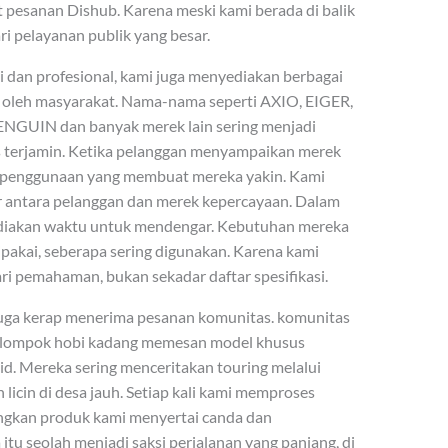
t pesanan Dishub. Karena meski kami berada di balik
ari pelayanan publik yang besar.
i dan profesional, kami juga menyediakan berbagai
s oleh masyarakat. Nama-nama seperti AXIO, EIGER,
GUIN dan banyak merek lain sering menjadi
as terjamin. Ketika pelanggan menyampaikan merek
at penggunaan yang membuat mereka yakin. Kami
r antara pelanggan dan merek kepercayaan. Dalam
ediakan waktu untuk mendengar. Kebutuhan mereka
dipakai, seberapa sering digunakan. Karena kami
ari pemahaman, bukan sekadar daftar spesifikasi.
i juga kerap menerima pesanan komunitas. komunitas
 kelompok hobi kadang memesan model khusus
d. Mereka sering menceritakan touring melalui
licin di desa jauh. Setiap kali kami memproses
gkan produk kami menyertai canda dan
tu seolah menjadi saksi perjalanan yang panjang, di