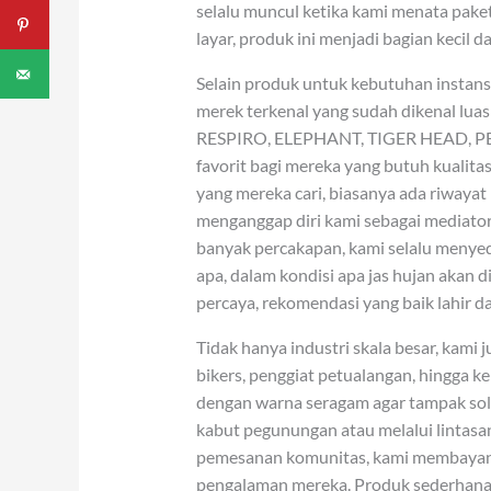
selalu muncul ketika kami menata pake
layar, produk ini menjadi bagian kecil d
Selain produk untuk kebutuhan instans
merek terkenal yang sudah dikenal lua
RESPIRO, ELEPHANT, TIGER HEAD, PEN
favorit bagi mereka yang butuh kualit
yang mereka cari, biasanya ada riway
menganggap diri kami sebagai mediato
banyak percakapan, kami selalu meny
apa, dalam kondisi apa jas hujan akan 
percaya, rekomendasi yang baik lahir d
Tidak hanya industri skala besar, kam
bikers, penggiat petualangan, hingga
dengan warna seragam agar tampak soli
kabut pegunungan atau melalui lintasan 
pemesanan komunitas, kami membayan
pengalaman mereka. Produk sederhana i