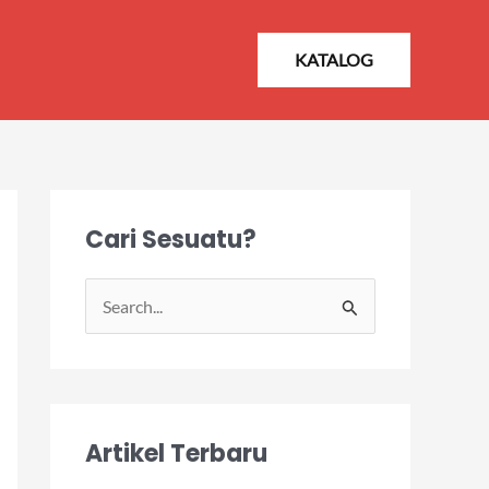
KATALOG
Cari Sesuatu?
S
e
a
r
Artikel Terbaru
c
h