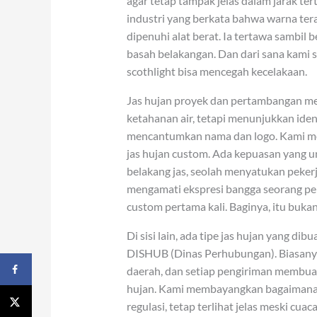
agar tetap tampak jelas dalam jarak ter
industri yang berkata bahwa warna ter
dipenuhi alat berat. Ia tertawa sambil b
basah belakangan. Dan dari sana kami 
scothlight bisa mencegah kecelakaan.
Jas hujan proyek dan pertambangan memil
ketahanan air, tetapi menunjukkan iden
mencantumkan nama dan logo. Kami m
jas hujan custom. Ada kepuasan yang u
belakang jas, seolah menyatukan pekerj
mengamati ekspresi bangga seorang pe
custom pertama kali. Baginya, itu bukan 
Di sisi lain, ada tipe jas hujan yang di
DISHUB (Dinas Perhubungan). Biasany
daerah, dan setiap pengiriman membuat
hujan. Kami membayangkan bagaimana 
regulasi, tetap terlihat jelas meski cua