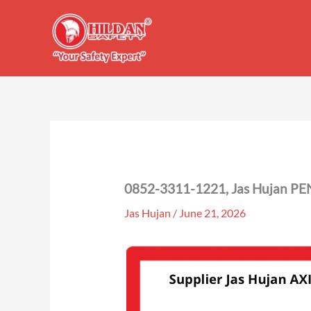
Skip
to
content
0852-3311-1221, Jas Hujan PE
Jas Hujan
/
June 21, 2026