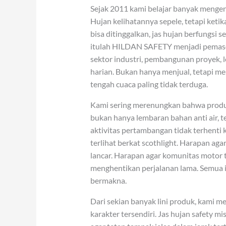
Sejak 2011 kami belajar banyak menge
Hujan kelihatannya sepele, tetapi keti
bisa ditinggalkan, jas hujan berfungsi 
itulah HILDAN SAFETY menjadi pemasok
sektor industri, pembangunan proyek, 
harian. Bukan hanya menjual, tetapi m
tengah cuaca paling tidak terduga.
Kami sering merenungkan bahwa produk
bukan hanya lembaran bahan anti air, 
aktivitas pertambangan tidak terhenti 
terlihat berkat scothlight. Harapan ag
lancar. Harapan agar komunitas motor 
menghentikan perjalanan lama. Semua it
bermakna.
Dari sekian banyak lini produk, kami m
karakter tersendiri. Jas hujan safety m