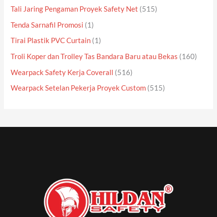
Tali Jaring Pengaman Proyek Safety Net
(515)
Tenda Sarnafil Promosi
(1)
Tirai Plastik PVC Curtain
(1)
Troli Koper dan Trolley Tas Bandara Baru atau Bekas
(160)
Wearpack Safety Kerja Coverall
(516)
Wearpack Setelan Pekerja Proyek Custom
(515)