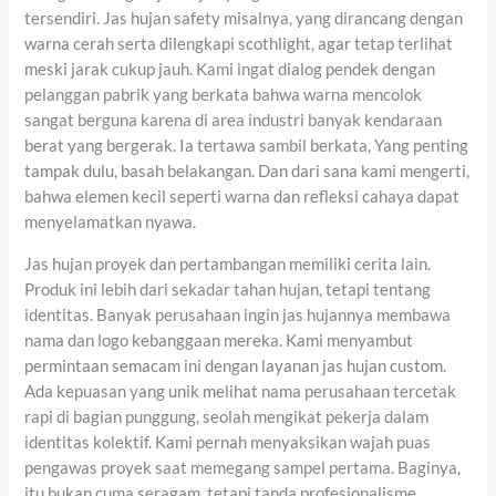
tersendiri. Jas hujan safety misalnya, yang dirancang dengan
warna cerah serta dilengkapi scothlight, agar tetap terlihat
meski jarak cukup jauh. Kami ingat dialog pendek dengan
pelanggan pabrik yang berkata bahwa warna mencolok
sangat berguna karena di area industri banyak kendaraan
berat yang bergerak. Ia tertawa sambil berkata, Yang penting
tampak dulu, basah belakangan. Dan dari sana kami mengerti,
bahwa elemen kecil seperti warna dan refleksi cahaya dapat
menyelamatkan nyawa.
Jas hujan proyek dan pertambangan memiliki cerita lain.
Produk ini lebih dari sekadar tahan hujan, tetapi tentang
identitas. Banyak perusahaan ingin jas hujannya membawa
nama dan logo kebanggaan mereka. Kami menyambut
permintaan semacam ini dengan layanan jas hujan custom.
Ada kepuasan yang unik melihat nama perusahaan tercetak
rapi di bagian punggung, seolah mengikat pekerja dalam
identitas kolektif. Kami pernah menyaksikan wajah puas
pengawas proyek saat memegang sampel pertama. Baginya,
itu bukan cuma seragam, tetapi tanda profesionalisme.