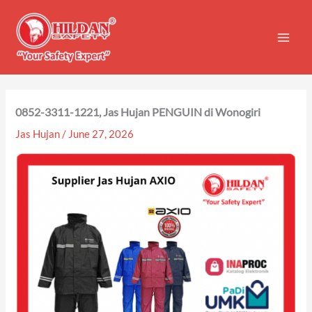
Skip
to
content
0852-3311-1221, Jas Hujan PENGUIN di Wonogiri
Jas Hujan
/
June 27, 2026