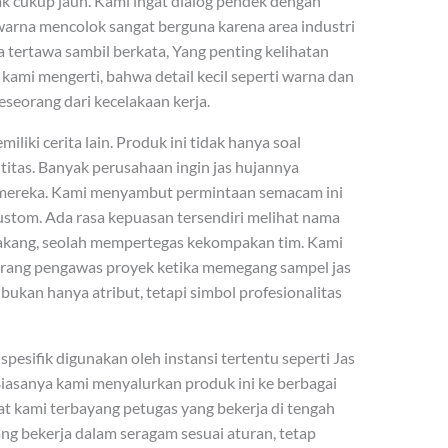
arak cukup jauh. Kami ingat dialog pendek dengan
arna mencolok sangat berguna karena area industri
a tertawa sambil berkata, Yang penting kelihatan
 kami mengerti, bahwa detail kecil seperti warna dan
seorang dari kecelakaan kerja.
iki cerita lain. Produk ini tidak hanya soal
titas. Banyak perusahaan ingin jas hujannya
ereka. Kami menyambut permintaan semacam ini
stom. Ada rasa kepuasan tersendiri melihat nama
elakang, seolah mempertegas kekompakan tim. Kami
rang pengawas proyek ketika memegang sampel jas
 bukan hanya atribut, tetapi simbol profesionalitas
ih spesifik digunakan oleh instansi tertentu seperti Jas
asanya kami menyalurkan produk ini ke berbagai
t kami terbayang petugas yang bekerja di tengah
g bekerja dalam seragam sesuai aturan, tetap