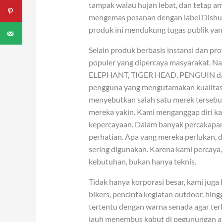
tampak walau hujan lebat, dan tetap a
mengemas pesanan dengan label Dishub.
produk ini mendukung tugas publik yan
Selain produk berbasis instansi dan p
populer yang dipercaya masyarakat. N
ELEPHANT, TIGER HEAD, PENGUIN dan m
pengguna yang mengutamakan kualitas
menyebutkan salah satu merek tersebu
mereka yakin. Kami menganggap diri ka
kepercayaan. Dalam banyak percakapa
perhatian. Apa yang mereka perlukan, di
sering digunakan. Karena kami percay
kebutuhan, bukan hanya teknis.
Tidak hanya korporasi besar, kami jug
bikers, pencinta kegiatan outdoor, hi
tertentu dengan warna senada agar ter
jauh menembus kabut di pegunungan atau 