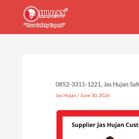
Skip
to
content
0852-3311-1221, Jas Hujan Saf
Jas Hujan
/
June 30, 2026