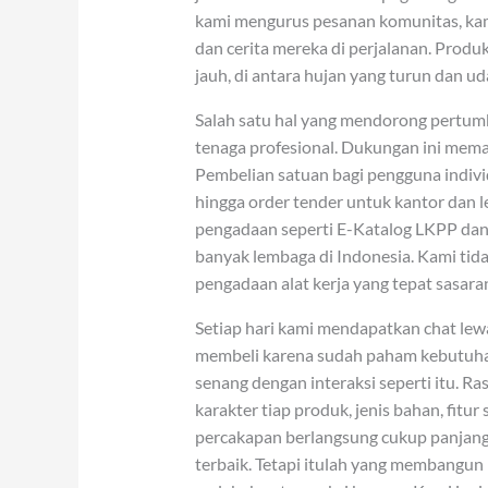
kami mengurus pesanan komunitas, ka
dan cerita mereka di perjalanan. Produk
jauh, di antara hujan yang turun dan ud
Salah satu hal yang mendorong pertumb
tenaga profesional. Dukungan ini mema
Pembelian satuan bagi pengguna individu
hingga order tender untuk kantor dan 
pengadaan seperti E-Katalog LKPP d
banyak lembaga di Indonesia. Kami tid
pengadaan alat kerja yang tepat sasara
Setiap hari kami mendapatkan chat le
membeli karena sudah paham kebutuhan
senang dengan interaksi seperti itu. R
karakter tiap produk, jenis bahan, fitu
percakapan berlangsung cukup panjang
terbaik. Tetapi itulah yang membangun