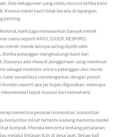
man. Ada kekaguman yang selalu muncul ketika kami
 Karena meski kami tidak berada di lapangan,
g penting.
rofesional, kami juga menawarkan banyak merek
ama-nama seperti AXIO, EIGER, RESPIRO,
erek-merek lainnya sering dipilih oleh
. Ketika pelanggan menghubungi kami dan
t, biasanya ada riwayat penggunaan yang membuat
mi sebagai mediator antara pelanggan dan merek
n, kami senantiasa mendengarkan dengan penuh
 kondisi seperti apa jas hujan digunakan, seberapa
a, rekomendasi tepat muncul dari memahami
a kerap menerima pesanan komunitas. komunitas
ngga komunitas minat tertentu kadang meminta model
lihat kompak. Mereka bercerita tentang perjalanan
melalui lintasan licin di desa jauh. Setiap kali