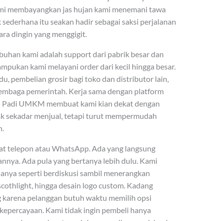
mi membayangkan jas hujan kami menemani tawa
 sederhana itu seakan hadir sebagai saksi perjalanan
ara dingin yang menggigit.
uhan kami adalah support dari pabrik besar dan
mpukan kami melayani order dari kecil hingga besar.
, pembelian grosir bagi toko dan distributor lain,
lembaga pemerintah. Kerja sama dengan platform
an Padi UMKM membuat kami kian dekat dengan
ak sekadar menjual, tetapi turut mempermudah
n.
wat telepon atau WhatsApp. Ada yang langsung
nya. Ada pula yang bertanya lebih dulu. Kami
asanya seperti berdiskusi sambil menerangkan
r scothlight, hingga desain logo custom. Kadang
 karena pelanggan butuh waktu memilih opsi
 kepercayaan. Kami tidak ingin pembeli hanya