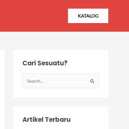
KATALOG
Cari Sesuatu?
S
e
a
r
Artikel Terbaru
c
h