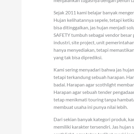
menjalankan tugasnya dengan penuh t
Sejak 2011 kami belajar banyak menge
Hujan kelihatannya sepele, tetapi keti
bisa ditinggalkan, jas hujan menjadi so
SAFETY tumbuh sebagai vendor besar p
industri, site project, unit pemerinta
hanya menyediakan, tetapi memastikan 
yang tak bisa diprediksi.
Kami sering menyadari bahwa jas hujan
tetapi terkandung sebuah harapan. Har
badai. Harapan agar scothlight memban
Harapan agar sebuah tender pengadaan 
tetap menikmati touring tanpa hambat
membuat usaha ini punya nilai lebih.
Dari sekian banyak kategori produk, ka
memiliki karakter tersendiri. Jas hujan