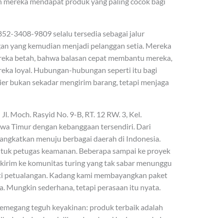
n mereka mendapat produk yang paling cocok bagi
-3408-9809 selalu tersedia sebagai jalur
ggan yang kemudian menjadi pelanggan setia. Mereka
ka betah, bahwa balasan cepat membantu mereka,
eka loyal. Hubungan-hubungan seperti itu bagi
ier bukan sekadar mengirim barang, tetapi menjaga
l. Moch. Rasyid No. 9-B, RT. 12 RW. 3, Kel.
awa Timur dengan kebanggaan tersendiri. Dari
rangkatkan menuju berbagai daerah di Indonesia.
untuk petugas keamanan. Beberapa sampai ke proyek
dikirim ke komunitas turing yang tak sabar menunggu
ti petualangan. Kadang kami membayangkan paket
. Mungkin sederhana, tetapi perasaan itu nyata.
 memegang teguh keyakinan: produk terbaik adalah