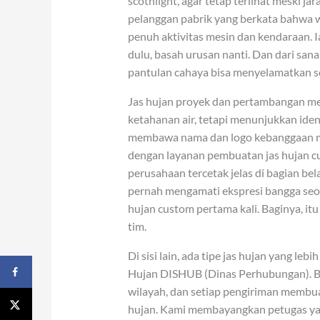
scothlight, agar tetap terlihat meski j
pelanggan pabrik yang berkata bahwa w
penuh aktivitas mesin dan kendaraan. I
dulu, basah urusan nanti. Dan dari sana
pantulan cahaya bisa menyelamatkan se
Jas hujan proyek dan pertambangan memil
ketahanan air, tetapi menunjukkan iden
membawa nama dan logo kebanggaan m
dengan layanan pembuatan jas hujan cu
perusahaan tercetak jelas di bagian b
pernah mengamati ekspresi bangga seo
hujan custom pertama kali. Baginya, itu
tim.
Di sisi lain, ada tipe jas hujan yang leb
Hujan DISHUB (Dinas Perhubungan). Bi
wilayah, dan setiap pengiriman membua
hujan. Kami membayangkan petugas yan