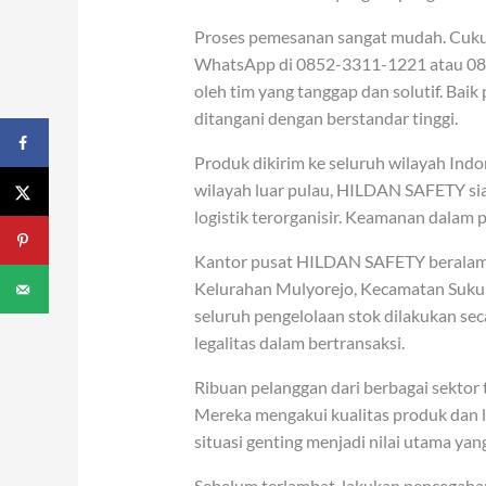
Proses pemesanan sangat mudah. Cuk
WhatsApp di 0852-3311-1221 atau 08
oleh tim yang tanggap dan solutif. Bai
ditangani dengan berstandar tinggi.
Produk dikirim ke seluruh wilayah Indo
wilayah luar pulau, HILDAN SAFETY s
logistik terorganisir. Keamanan dalam 
Kantor pusat HILDAN SAFETY beralamat 
Kelurahan Mulyorejo, Kecamatan Sukun, 
seluruh pengelolaan stok dilakukan seca
legalitas dalam bertransaksi.
Ribuan pelanggan dari berbagai sekto
Mereka mengakui kualitas produk dan 
situasi genting menjadi nilai utama yang
Sebelum terlambat, lakukan pencegaha