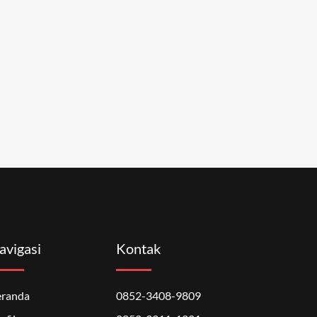
avigasi
Kontak
eranda
0852-3408-9809