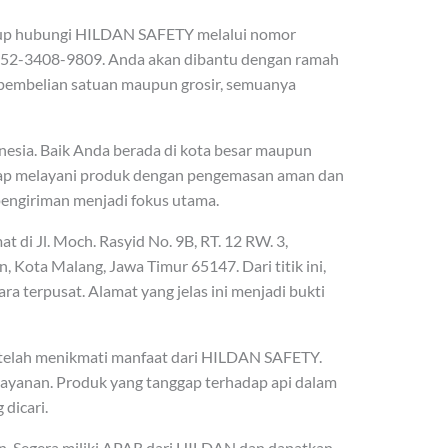
up hubungi HILDAN SAFETY melalui nomor
52-3408-9809. Anda akan dibantu dengan ramah
k pembelian satuan maupun grosir, semuanya
nesia. Baik Anda berada di kota besar maupun
iap melayani produk dengan pengemasan aman dan
pengiriman menjadi fokus utama.
di Jl. Moch. Rasyid No. 9B, RT. 12 RW. 3,
Kota Malang, Jawa Timur 65147. Dari titik ini,
ra terpusat. Alamat yang jelas ini menjadi bukti
r telah menikmati manfaat dari HILDAN SAFETY.
layanan. Produk yang tanggap terhadap api dalam
 dicari.
n. Segera miliki APAR dari HILDAN dan dapatkan