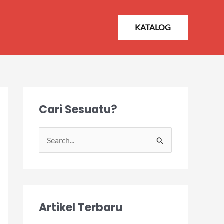
KATALOG
Cari Sesuatu?
S
e
a
r
Artikel Terbaru
c
h