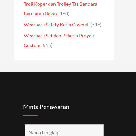
Troli Koper dan Trolley Tas Bandara
Baru atau Bekas
(160)
Wearpack Safety Kerja Coverall
(516)
Wearpack Setelan Pekerja Proyek
Custom
(515)
Minta Penawaran