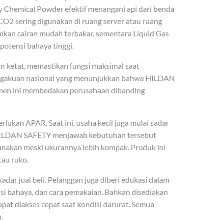
y Chemical Powder efektif menangani api dari benda
 CO2 sering digunakan di ruang server atau ruang
kan cairan mudah terbakar, sementara Liquid Gas
potensi bahaya tinggi.
kan ketat, memastikan fungsi maksimal saat
pengakuan nasional yang menunjukkan bahwa HILDAN
men ini membedakan perusahaan dibanding
ukan APAR. Saat ini, usaha kecil juga mulai sadar
 HILDAN SAFETY menjawab kebutuhan tersebut
gunakan meski ukurannya lebih kompak. Produk ini
tau ruko.
ar jual beli. Pelanggan juga diberi edukasi dalam
nsi bahaya, dan cara pemakaian. Bahkan disediakan
apat diakses cepat saat kondisi darurat. Semua
.