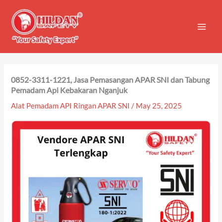
Skip
to
content
0852-3311-1221, Jasa Pemasangan APAR SNI dan Tabung
Pemadam Api Kebakaran Nganjuk
Alat Pemadam API Ringan APAR SNI
/
May 25, 2025