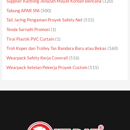
Supplier Kantong Jenazah Mayat Korban Bencana
(120)
Tabung APAR SNI
(500)
Tali Jaring Pengaman Proyek Safety Net
(515)
Tenda Sarnafil Promosi
(1)
Tirai Plastik PVC Curtain
(1)
Troli Koper dan Trolley Tas Bandara Baru atau Bekas
(160)
Wearpack Safety Kerja Coverall
(516)
Wearpack Setelan Pekerja Proyek Custom
(515)