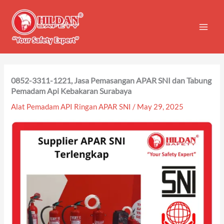
Skip
to
content
0852-3311-1221, Jasa Pemasangan APAR SNI dan Tabung
Pemadam Api Kebakaran Surabaya
Alat Pemadam API Ringan APAR SNI
/
May 29, 2025