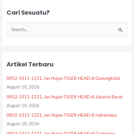
Cari Sesuatu?
S
e
a
r
Artikel Terbaru
c
h
0852-3311-1221, Jas Hujan TIGER HEAD di Gunungkidul
f
August 10, 2026
o
0852-3311-1221, Jas Hujan TIGER HEAD di Jakarta Barat
r
August 10, 2026
:
0852-3311-1221, Jas Hujan TIGER HEAD di Indramayu
August 10, 2026
0852-3311-1221, Jas Hujan TIGER HEAD di Grobogan