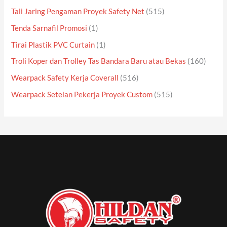
Tali Jaring Pengaman Proyek Safety Net
(515)
Tenda Sarnafil Promosi
(1)
Tirai Plastik PVC Curtain
(1)
Troli Koper dan Trolley Tas Bandara Baru atau Bekas
(160)
Wearpack Safety Kerja Coverall
(516)
Wearpack Setelan Pekerja Proyek Custom
(515)