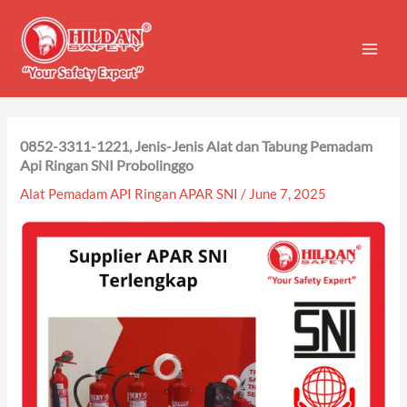
Skip
to
content
0852-3311-1221, Jenis-Jenis Alat dan Tabung Pemadam
Api Ringan SNI Probolinggo
Alat Pemadam API Ringan APAR SNI
/
June 7, 2025