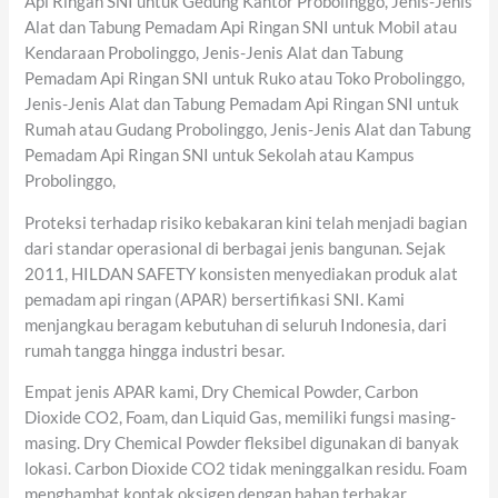
Api Ringan SNI untuk Gedung Kantor Probolinggo, Jenis-Jenis
Alat dan Tabung Pemadam Api Ringan SNI untuk Mobil atau
Kendaraan Probolinggo, Jenis-Jenis Alat dan Tabung
Pemadam Api Ringan SNI untuk Ruko atau Toko Probolinggo,
Jenis-Jenis Alat dan Tabung Pemadam Api Ringan SNI untuk
Rumah atau Gudang Probolinggo, Jenis-Jenis Alat dan Tabung
Pemadam Api Ringan SNI untuk Sekolah atau Kampus
Probolinggo,
Proteksi terhadap risiko kebakaran kini telah menjadi bagian
dari standar operasional di berbagai jenis bangunan. Sejak
2011, HILDAN SAFETY konsisten menyediakan produk alat
pemadam api ringan (APAR) bersertifikasi SNI. Kami
menjangkau beragam kebutuhan di seluruh Indonesia, dari
rumah tangga hingga industri besar.
Empat jenis APAR kami, Dry Chemical Powder, Carbon
Dioxide CO2, Foam, dan Liquid Gas, memiliki fungsi masing-
masing. Dry Chemical Powder fleksibel digunakan di banyak
lokasi. Carbon Dioxide CO2 tidak meninggalkan residu. Foam
menghambat kontak oksigen dengan bahan terbakar,