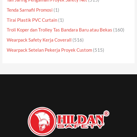
Tenda Sarnafil Promosi
(1)
Tirai Plastik PVC Curtain
(1)
Troli Koper dan Trolley Tas Bandara Baru atau Bekas
(160)
Wearpack Safety Kerja Coverall
(516)
Wearpack Setelan Pekerja Proyek Custom
(515)