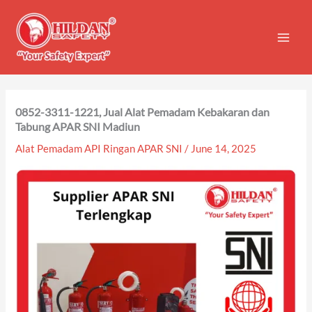
Skip
to
content
0852-3311-1221, Jual Alat Pemadam Kebakaran dan
Tabung APAR SNI Madiun
Alat Pemadam API Ringan APAR SNI
/
June 14, 2025