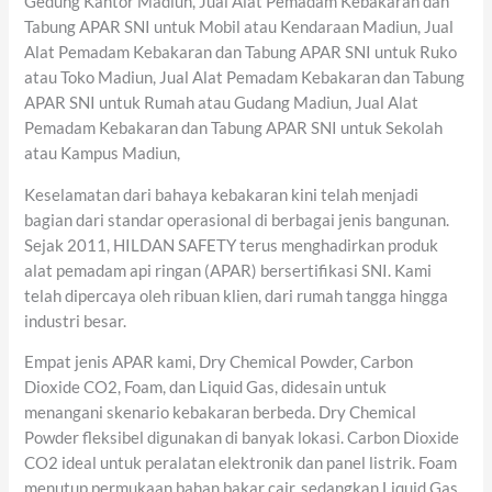
Gedung Kantor Madiun, Jual Alat Pemadam Kebakaran dan
Tabung APAR SNI untuk Mobil atau Kendaraan Madiun, Jual
Alat Pemadam Kebakaran dan Tabung APAR SNI untuk Ruko
atau Toko Madiun, Jual Alat Pemadam Kebakaran dan Tabung
APAR SNI untuk Rumah atau Gudang Madiun, Jual Alat
Pemadam Kebakaran dan Tabung APAR SNI untuk Sekolah
atau Kampus Madiun,
Keselamatan dari bahaya kebakaran kini telah menjadi
bagian dari standar operasional di berbagai jenis bangunan.
Sejak 2011, HILDAN SAFETY terus menghadirkan produk
alat pemadam api ringan (APAR) bersertifikasi SNI. Kami
telah dipercaya oleh ribuan klien, dari rumah tangga hingga
industri besar.
Empat jenis APAR kami, Dry Chemical Powder, Carbon
Dioxide CO2, Foam, dan Liquid Gas, didesain untuk
menangani skenario kebakaran berbeda. Dry Chemical
Powder fleksibel digunakan di banyak lokasi. Carbon Dioxide
CO2 ideal untuk peralatan elektronik dan panel listrik. Foam
menutup permukaan bahan bakar cair, sedangkan Liquid Gas