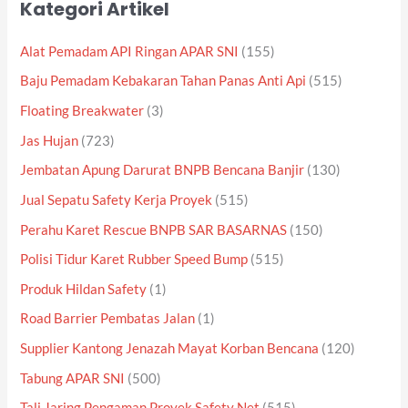
Kategori Artikel
Alat Pemadam API Ringan APAR SNI
(155)
Baju Pemadam Kebakaran Tahan Panas Anti Api
(515)
Floating Breakwater
(3)
Jas Hujan
(723)
Jembatan Apung Darurat BNPB Bencana Banjir
(130)
Jual Sepatu Safety Kerja Proyek
(515)
Perahu Karet Rescue BNPB SAR BASARNAS
(150)
Polisi Tidur Karet Rubber Speed Bump
(515)
Produk Hildan Safety
(1)
Road Barrier Pembatas Jalan
(1)
Supplier Kantong Jenazah Mayat Korban Bencana
(120)
Tabung APAR SNI
(500)
Tali Jaring Pengaman Proyek Safety Net
(515)