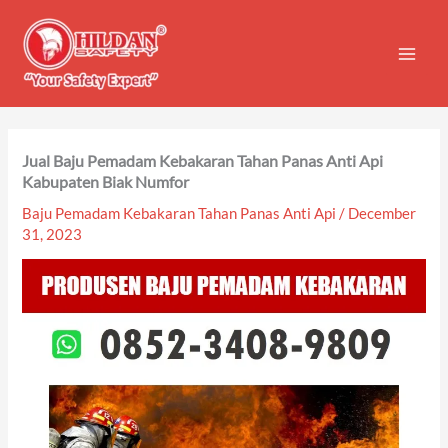
Skip
to
content
Jual Baju Pemadam Kebakaran Tahan Panas Anti Api
Kabupaten Biak Numfor
Baju Pemadam Kebakaran Tahan Panas Anti Api
/
December
31, 2023