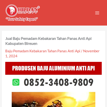
Skip
to
content
Jual Baju Pemadam Kebakaran Tahan Panas Anti Api
Kabupaten Bireuen
Baju Pemadam Kebakaran Tahan Panas Anti Api
/
November
1, 2024