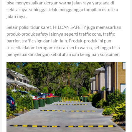
bisa menyesuaikan dengan warna jalan raya yang ada di
sekitarnya, sehingga tidak mengganggu tampilan estetika
jalan raya.
Selain polisi tidur karet, HILDAN SAFETY juga memasarkan
produk-produk safety lainnya seperti traffic cone, traffic
barrier, traffic sign dan lain-lain. Produk-produk ini pun
tersedia dalam beragam ukuran serta warna, sehingga bisa
menyesuaikan dengan kebutuhan dan keinginan konsumen.