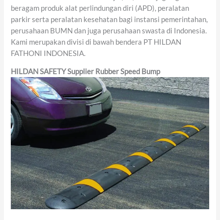
beragam produk alat perlindungan diri (APD), peralatan
parkir serta peralatan kesehatan bagi instansi pemerintahan,
perusahaan BUMN dan juga perusahaan swasta di Indonesia.
Kami merupakan divisi di bawah bendera PT HILDAN
FATHONI INDONESIA.
HILDAN SAFETY
Supplier
Rubber
Speed Bump