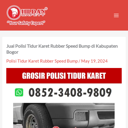
Skip
to
content
Jual Polisi Tidur Karet Rubber Speed Bump di Kabupaten
Bogor
Polisi Tidur Karet Rubber Speed Bump
/
May 19, 2024