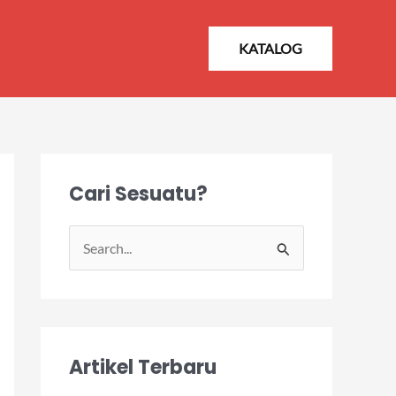
KATALOG
Cari Sesuatu?
S
e
a
r
Artikel Terbaru
c
h