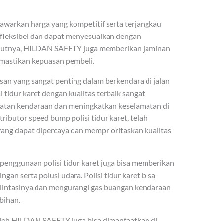
arkan harga yang kompetitif serta terjangkau
 fleksibel dan dapat menyesuaikan dengan
anjutnya, HILDAN SAFETY juga memberikan jaminan
mastikan kepuasan pembeli.
an yang sangat penting dalam berkendara di jalan
i tidur karet dengan kualitas terbaik sangat
atan kendaraan dan meningkatkan keselamatan di
ributor speed bump polisi tidur karet, telah
ang dapat dipercaya dan memprioritaskan kualitas
 penggunaan polisi tidur karet juga bisa memberikan
gan serta polusi udara. Polisi tidur karet bisa
lintasinya dan mengurangi gas buangan kendaraan
bihan.
n oleh HILDAN SAFETY juga bisa dimanfaatkan di