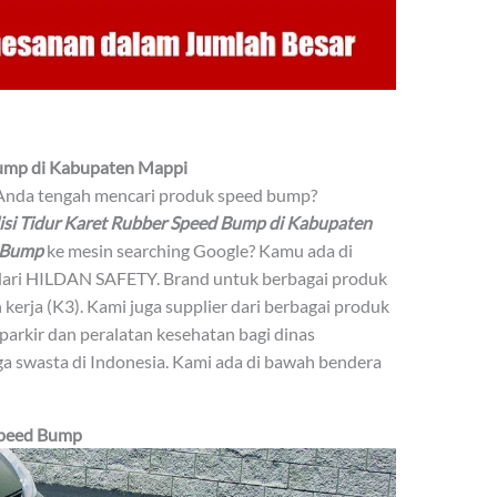
 Bump di Kabupaten Mappi
 Anda tengah mencari produk speed bump?
lisi Tidur Karet Rubber Speed Bump di Kabupaten
 Bump
ke mesin searching Google? Kamu ada di
 dari HILDAN SAFETY. Brand untuk berbagai produk
kerja (K3). Kami juga supplier dari berbagai produk
 parkir dan peralatan kesehatan bagi dinas
 swasta di Indonesia. Kami ada di bawah bendera
peed Bump