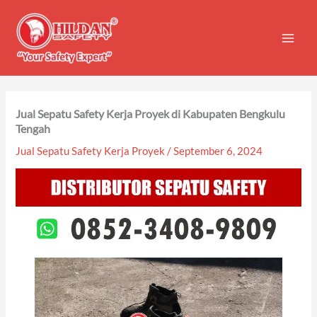
Skip
to
content
Jual Sepatu Safety Kerja Proyek di Kabupaten Bengkulu
Tengah
Jual Sepatu Safety Kerja Proyek
/
September 6, 2024