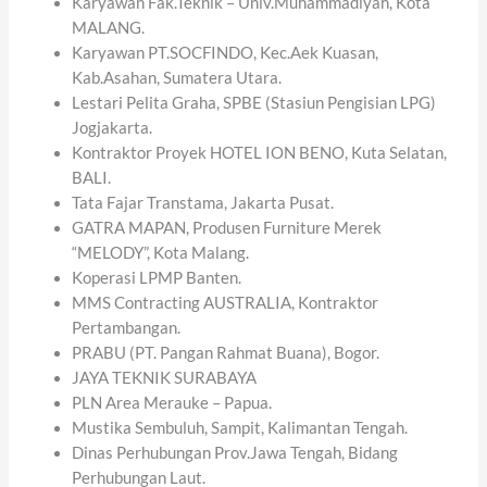
Karyawan Fak.Teknik – Univ.Muhammadiyah, Kota
MALANG.
Karyawan PT.SOCFINDO, Kec.Aek Kuasan,
Kab.Asahan, Sumatera Utara.
Lestari Pelita Graha, SPBE (Stasiun Pengisian LPG)
Jogjakarta.
Kontraktor Proyek HOTEL ION BENO, Kuta Selatan,
BALI.
Tata Fajar Transtama, Jakarta Pusat.
GATRA MAPAN, Produsen Furniture Merek
“MELODY”, Kota Malang.
Koperasi LPMP Banten.
MMS Contracting AUSTRALIA, Kontraktor
Pertambangan.
PRABU (PT. Pangan Rahmat Buana), Bogor.
JAYA TEKNIK SURABAYA
PLN Area Merauke – Papua.
Mustika Sembuluh, Sampit, Kalimantan Tengah.
Dinas Perhubungan Prov.Jawa Tengah, Bidang
Perhubungan Laut.