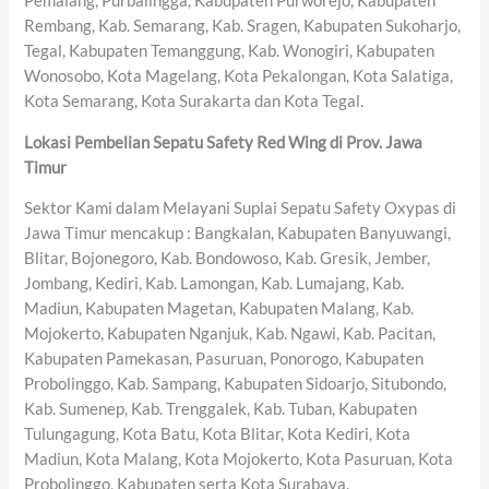
Pemalang, Purbalingga, Kabupaten Purworejo, Kabupaten
Rembang, Kab. Semarang, Kab. Sragen, Kabupaten Sukoharjo,
Tegal, Kabupaten Temanggung, Kab. Wonogiri, Kabupaten
Wonosobo, Kota Magelang, Kota Pekalongan, Kota Salatiga,
Kota Semarang, Kota Surakarta dan Kota Tegal.
Lokasi Pembelian Sepatu Safety Red Wing di Prov. Jawa
Timur
Sektor Kami dalam Melayani Suplai Sepatu Safety Oxypas di
Jawa Timur mencakup : Bangkalan, Kabupaten Banyuwangi,
Blitar, Bojonegoro, Kab. Bondowoso, Kab. Gresik, Jember,
Jombang, Kediri, Kab. Lamongan, Kab. Lumajang, Kab.
Madiun, Kabupaten Magetan, Kabupaten Malang, Kab.
Mojokerto, Kabupaten Nganjuk, Kab. Ngawi, Kab. Pacitan,
Kabupaten Pamekasan, Pasuruan, Ponorogo, Kabupaten
Probolinggo, Kab. Sampang, Kabupaten Sidoarjo, Situbondo,
Kab. Sumenep, Kab. Trenggalek, Kab. Tuban, Kabupaten
Tulungagung, Kota Batu, Kota Blitar, Kota Kediri, Kota
Madiun, Kota Malang, Kota Mojokerto, Kota Pasuruan, Kota
Probolinggo, Kabupaten serta Kota Surabaya.