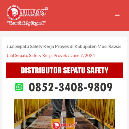
Skip
to
content
Jual Sepatu Safety Kerja Proyek di Kabupaten Musi Rawas
Jual Sepatu Safety Kerja Proyek
/
June 7, 2024