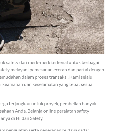
k safety dari merk-merk terkenal untuk berbagai
 Safety melayani pemesanan eceran dan partai dengan
emudahan dalam proses transaksi. Kami selalu
i keamanan dan keselamatan yang tepat sesuai
rga terjangkau untuk proyek, pembelian banyak
usahaan Anda. Belanja online peralatan safety
anya di Hildan Safety.
am penguatan serta penerapan budaya sadar