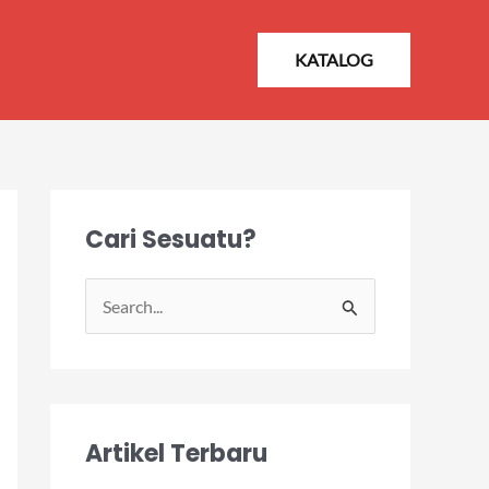
KATALOG
Cari Sesuatu?
S
e
a
r
Artikel Terbaru
c
h