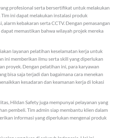
 yang profesional serta bersertifikat untuk melakukan
Tim ini dapat melakukan instalasi produk
uasi, alarm kebakaran serta CCTV. Dengan pemasangan
ty dapat memastikan bahwa wilayah projek mereka
diakan layanan pelatihan keselamatan kerja untuk
an ini memberikan ilmu serta skill yang diperlukan
an proyek. Dengan pelatihan ini, para karyawan
g bisa saja terjadi dan bagaimana cara menekan
 menaikkan kesadaran dan keamanan kerja di lokasi
litas, Hildan Safety juga mempunyai pelayanan yang
uhan pembeli. Tim admin siap membantu klien dalam
erikan informasi yang diperlukan mengenai produk
jualan yang luas di seluruh Indonesia. Hal ini