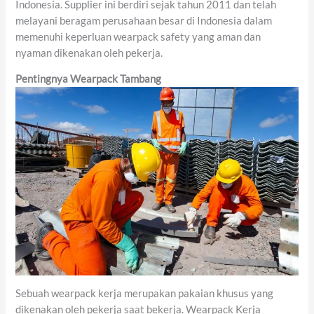
Indonesia. Supplier ini berdiri sejak tahun 2011 dan telah
melayani beragam perusahaan besar di Indonesia dalam
memenuhi keperluan wearpack safety yang aman dan
nyaman dikenakan oleh pekerja.
Pentingnya Wearpack Tambang
Sebuah wearpack kerja merupakan pakaian khusus yang
dikenakan oleh pekerja saat bekerja. Wearpack Kerja