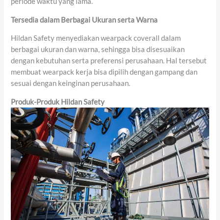
periode waktu yang lama.
Tersedia dalam
Berbagai
Ukuran
serta
Warna
Hildan Safety menyediakan wearpack coverall dalam
berbagai ukuran dan warna, sehingga bisa disesuaikan
dengan kebutuhan serta preferensi perusahaan. Hal tersebut
membuat wearpack kerja bisa dipilih dengan gampang dan
sesuai dengan keinginan perusahaan.
Produk-Produk Hildan Safety