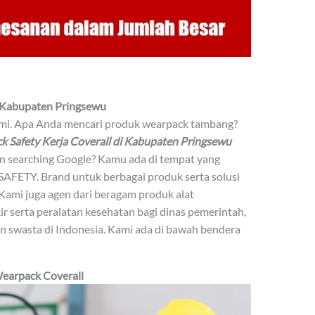
i Kabupaten Pringsewu
Kami. Apa Anda mencari produk wearpack tambang?
k Safety Kerja Coverall di Kabupaten Pringsewu
n searching Google? Kamu ada di tempat yang
SAFETY. Brand untuk berbagai produk serta solusi
Kami juga agen dari beragam produk alat
ir serta peralatan kesehatan bagi dinas pemerintah,
swasta di Indonesia. Kami ada di bawah bendera
earpack Coverall