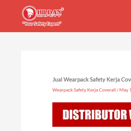
Skip
to
content
Jual Wearpack Safety Kerja Cov
Wearpack Safety Kerja Coverall
/
May 1