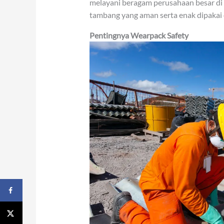
melayani beragam perusahaan besar d
tambang yang aman serta enak dipakai 
Pentingnya Wearpack Safety