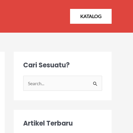
KATALOG
Cari Sesuatu?
S
e
a
r
Artikel Terbaru
c
h