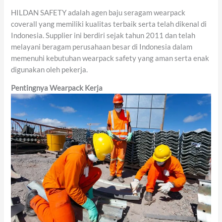
HILDAN SAFETY adalah agen baju seragam wearpack
coverall yang memiliki kualitas terbaik serta telah dikenal di
Indonesia. Supplier ini berdiri sejak tahun 2011 dan telah
melayani beragam perusahaan besar di Indonesia dalam
memenuhi kebutuhan wearpack safety yang aman serta enak
digunakan oleh pekerja.
Pentingnya Wearpack Kerja