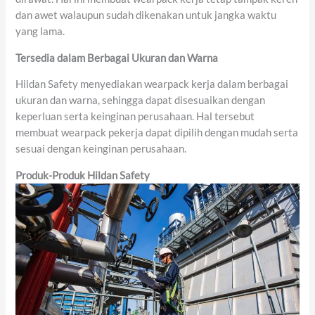
dan awet walaupun sudah dikenakan untuk jangka waktu
yang lama.
Tersedia dalam
Berbagai
Ukuran
dan
Warna
Hildan Safety menyediakan wearpack kerja dalam berbagai
ukuran dan warna, sehingga dapat disesuaikan dengan
keperluan serta keinginan perusahaan. Hal tersebut
membuat wearpack pekerja dapat dipilih dengan mudah serta
sesuai dengan keinginan perusahaan.
Produk-Produk Hildan Safety