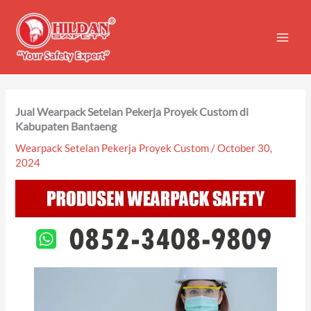
Skip
to
content
Jual Wearpack Setelan Pekerja Proyek Custom di
Kabupaten Bantaeng
Wearpack Setelan Pekerja Proyek Custom
/
October 30,
2024