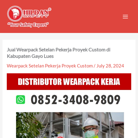
Skip
to
content
Jual Wearpack Setelan Pekerja Proyek Custom di
Kabupaten Gayo Lues
Wearpack Setelan Pekerja Proyek Custom
/
July 28, 2024