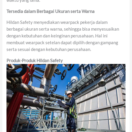
waktu yang lama.
Tersedia dalam
Berbagai
Ukuran
serta
Warna
Hildan Safety menyediakan wearpack pekerja dalam
berbagai ukuran serta warna, sehingga bisa menyesuaikan
dengan kebutuhan dan keinginan perusahaan. Hal ini
membuat wearpack setelan dapat dipilih dengan gampang
serta sesuai dengan kebutuhan perusahaan.
Produk-Produk Hildan Safety