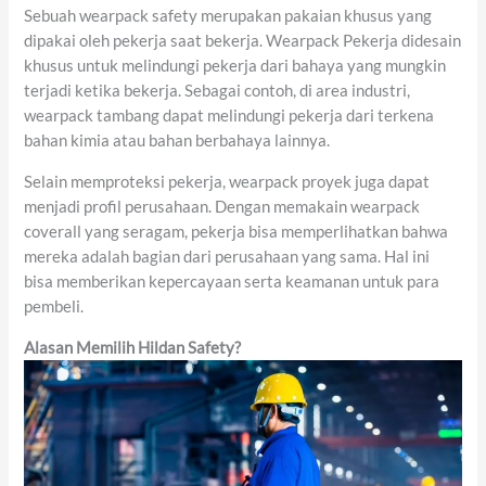
Sebuah wearpack safety merupakan pakaian khusus yang
dipakai oleh pekerja saat bekerja. Wearpack Pekerja didesain
khusus untuk melindungi pekerja dari bahaya yang mungkin
terjadi ketika bekerja. Sebagai contoh, di area industri,
wearpack tambang dapat melindungi pekerja dari terkena
bahan kimia atau bahan berbahaya lainnya.
Selain memproteksi pekerja, wearpack proyek juga dapat
menjadi profil perusahaan. Dengan memakain wearpack
coverall yang seragam, pekerja bisa memperlihatkan bahwa
mereka adalah bagian dari perusahaan yang sama. Hal ini
bisa memberikan kepercayaan serta keamanan untuk para
pembeli.
Alasan Memilih Hildan Safety?