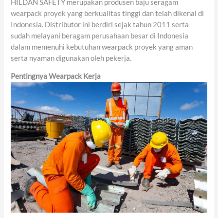
HILDAN SAFETY merupakan produsen baju seragam
wearpack proyek yang berkualitas tinggi dan telah dikenal di
Indonesia. Distributor ini berdiri sejak tahun 2011 serta
sudah melayani beragam perusahaan besar di Indonesia
dalam memenuhi kebutuhan wearpack proyek yang aman
serta nyaman digunakan oleh pekerja.
Pentingnya Wearpack Kerja