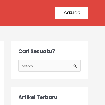
KATALOG
Cari Sesuatu?
S
e
a
r
Artikel Terbaru
c
h