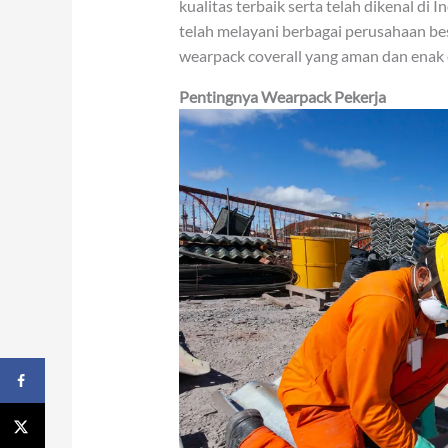
kualitas terbaik serta telah dikenal di 
telah melayani berbagai perusahaan b
wearpack coverall yang aman dan enak
Pentingnya Wearpack Pekerja