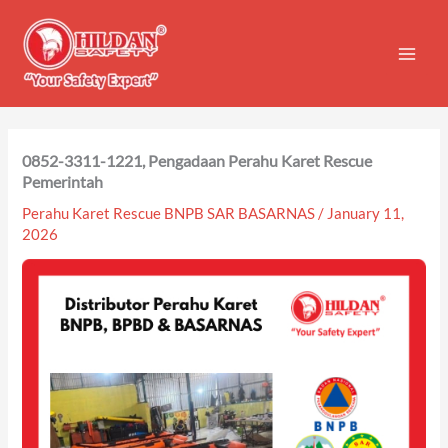
Skip
to
content
0852-3311-1221, Pengadaan Perahu Karet Rescue
Pemerintah
Perahu Karet Rescue BNPB SAR BASARNAS
/
January 11,
2026