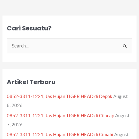
Cari Sesuatu?
S
e
a
r
Artikel Terbaru
c
h
0852-3311-1221, Jas Hujan TIGER HEAD di Depok
August
f
8, 2026
o
0852-3311-1221, Jas Hujan TIGER HEAD di Cilacap
August
r
7, 2026
:
0852-3311-1221, Jas Hujan TIGER HEAD di Cimahi
August