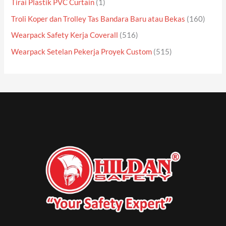
Tirai Plastik PVC Curtain
(1)
Troli Koper dan Trolley Tas Bandara Baru atau Bekas
(160)
Wearpack Safety Kerja Coverall
(516)
Wearpack Setelan Pekerja Proyek Custom
(515)