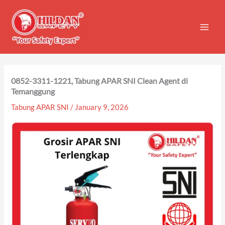
Skip
to
content
0852-3311-1221, Tabung APAR SNI Clean Agent di
Temanggung
Tabung APAR SNI
/
January 9, 2026