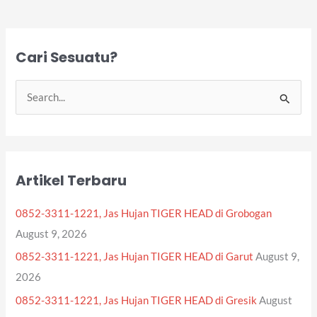
Cari Sesuatu?
S
e
a
r
Artikel Terbaru
c
h
0852-3311-1221, Jas Hujan TIGER HEAD di Grobogan
f
August 9, 2026
o
0852-3311-1221, Jas Hujan TIGER HEAD di Garut
August 9,
r
2026
:
0852-3311-1221, Jas Hujan TIGER HEAD di Gresik
August