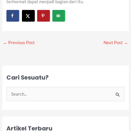
terhormat dapat menjadi bagian dari itu.
←
Previous Post
Next Post
→
Cari Sesuatu?
S
e
a
r
Artikel Terbaru
c