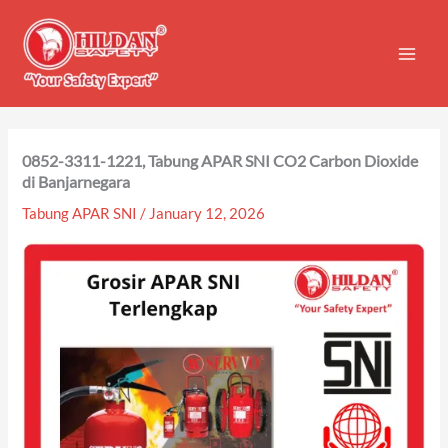
Skip
to
content
0852-3311-1221, Tabung APAR SNI CO2 Carbon Dioxide
di Banjarnegara
Tabung APAR SNI
/
January 12, 2026