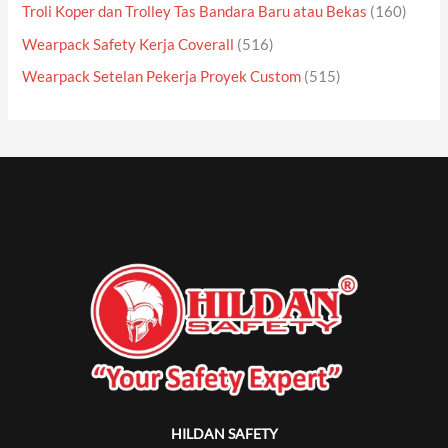
Troli Koper dan Trolley Tas Bandara Baru atau Bekas
(160)
Wearpack Safety Kerja Coverall
(516)
Wearpack Setelan Pekerja Proyek Custom
(515)
HILDAN SAFETY