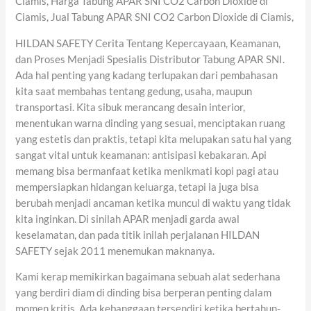
Ciamis, Harga Tabung APAR SNI CO2 Carbon Dioxide di
Ciamis, Jual Tabung APAR SNI CO2 Carbon Dioxide di Ciamis,
HILDAN SAFETY Cerita Tentang Kepercayaan, Keamanan,
dan Proses Menjadi Spesialis Distributor Tabung APAR SNI.
Ada hal penting yang kadang terlupakan dari pembahasan
kita saat membahas tentang gedung, usaha, maupun
transportasi. Kita sibuk merancang desain interior,
menentukan warna dinding yang sesuai, menciptakan ruang
yang estetis dan praktis, tetapi kita melupakan satu hal yang
sangat vital untuk keamanan: antisipasi kebakaran. Api
memang bisa bermanfaat ketika menikmati kopi pagi atau
mempersiapkan hidangan keluarga, tetapi ia juga bisa
berubah menjadi ancaman ketika muncul di waktu yang tidak
kita inginkan. Di sinilah APAR menjadi garda awal
keselamatan, dan pada titik inilah perjalanan HILDAN
SAFETY sejak 2011 menemukan maknanya.
Kami kerap memikirkan bagaimana sebuah alat sederhana
yang berdiri diam di dinding bisa berperan penting dalam
momen kritis. Ada kebanggaan tersendiri ketika bertahun-