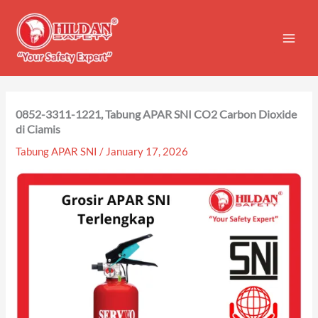
Skip
to
content
0852-3311-1221, Tabung APAR SNI CO2 Carbon Dioxide
di Ciamis
Tabung APAR SNI
/
January 17, 2026