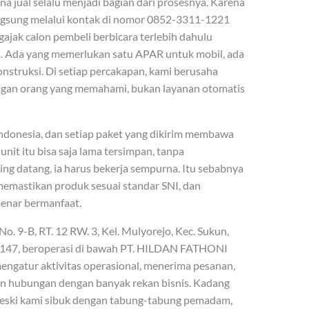
na jual selalu menjadi bagian dari prosesnya. Karena
angsung melalui kontak di nomor 0852-3311-1221
jak calon pembeli berbicara terlebih dahulu
. Ada yang memerlukan satu APAR untuk mobil, ada
struksi. Di setiap percakapan, kami berusaha
gan orang yang memahami, bukan layanan otomatis
ndonesia, dan setiap paket yang dikirim membawa
nit itu bisa saja lama tersimpan, tanpa
ing datang, ia harus bekerja sempurna. Itu sebabnya
memastikan produk sesuai standar SNI, dan
benar bermanfaat.
No. 9-B, RT. 12 RW. 3, Kel. Mulyorejo, Kec. Sukun,
65147, beroperasi di bawah PT. HILDAN FATHONI
ngatur aktivitas operasional, menerima pesanan,
 hubungan dengan banyak rekan bisnis. Kadang
meski kami sibuk dengan tabung-tabung pemadam,