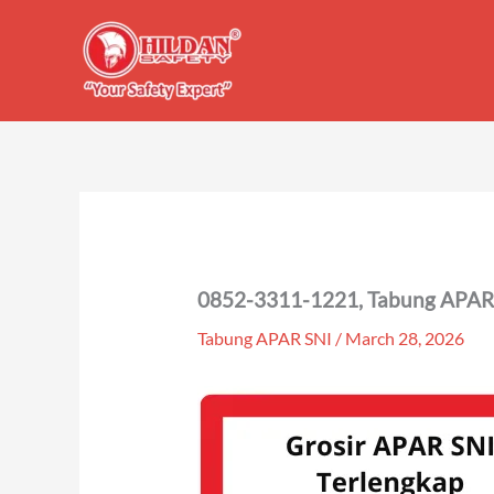
Skip
to
content
0852-3311-1221, Tabung APAR 
Tabung APAR SNI
/
March 28, 2026