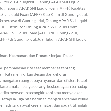
 Liter di Gunungkidul, Tabung APAR SNI Liquid
dul, Tabung APAR SNI Liquid Foam (AFFF) Kualitas
SNI Liquid Foam (AFFF) Siap Kirim di Gunungkidul,
erpercaya di Gunungkidul, Tabung APAR SNI Liquid
l, Distributor Tabung APAR SNI Liquid Foam
APAR SNI Liquid Foam (AFFF) di Gunungkidul,
FFF) di Gunungkidul, Jual Tabung APAR SNI Liquid
nan, Keamanan, dan Proses Menjadi Pakar
dari pembahasan kita saat membahas tentang
n. Kita memikirkan desain dan dekorasi,
 mengatur ruang supaya nyaman dan efisien, tetapi
 keselamatan banyak orang: kesiapsiagaan terhadap
ketika menyeduh secangkir kopi atau menyalakan
tetapi ia juga bisa berubah menjadi ancaman ketika
njadi garda awal keselamatan, dan pada titik inilah