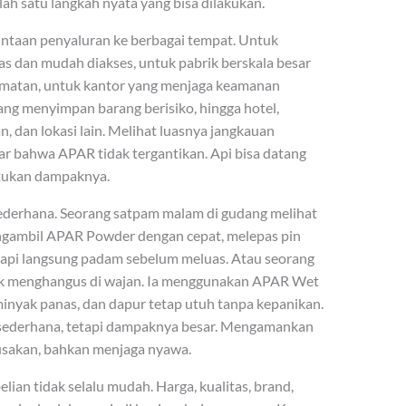
lah satu langkah nyata yang bisa dilakukan.
intaan penyaluran ke berbagai tempat. Untuk
s dan mudah diakses, untuk pabrik berskala besar
amatan, untuk kantor yang menjaga keamanan
ang menyimpan barang berisiko, hingga hotel,
n, dan lokasi lain. Melihat luasnya jangkauan
 bahwa APAR tidak tergantikan. Api bisa datang
ntukan dampaknya.
derhana. Seorang satpam malam di gudang melihat
 mengambil APAR Powder dengan cepat, melepas pin
 api langsung padam sebelum meluas. Atau seorang
yak menghangus di wajan. Ia menggunakan APAR Wet
inyak panas, dan dapur tetap utuh tanpa kepanikan.
a sederhana, tetapi dampaknya besar. Mengamankan
usakan, bahkan menjaga nyawa.
an tidak selalu mudah. Harga, kualitas, brand,