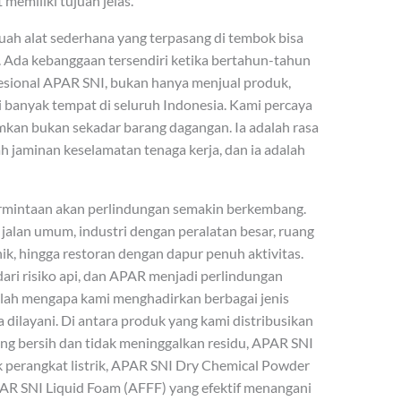
emiliki tujuan jelas.
ah alat sederhana yang terpasang di tembok bisa
. Ada kebanggaan tersendiri ketika bertahun-tahun
fesional APAR SNI, bukan hanya menjual produk,
banyak tempat di seluruh Indonesia. Kami percaya
mkan bukan sekadar barang dagangan. Ia adalah rasa
h jaminan keselamatan tenaga kerja, dan ia adalah
ermintaan akan perlindungan semakin berkembang.
 jalan umum, industri dengan peralatan besar, ruang
k, hingga restoran dengan dapur penuh aktivitas.
ari risiko api, dan APAR menjadi perlindungan
 Itulah mengapa kami menghadirkan berbagai jenis
dilayani. Di antara produk yang kami distribusikan
ng bersih dan tidak meninggalkan residu, APAR SNI
 perangkat listrik, APAR SNI Dry Chemical Powder
PAR SNI Liquid Foam (AFFF) yang efektif menangani