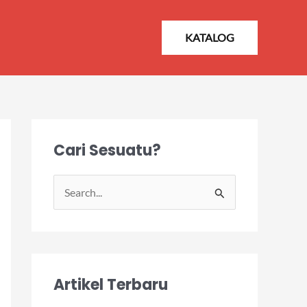
KATALOG
Cari Sesuatu?
S
e
a
r
Artikel Terbaru
c
h