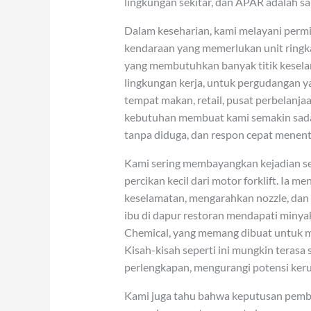
lingkungan sekitar, dan APAR adalah sa
Dalam keseharian, kami melayani perm
kendaraan yang memerlukan unit ringka
yang membutuhkan banyak titik kesel
lingkungan kerja, untuk pergudangan y
tempat makan, retail, pusat perbelanjaa
kebutuhan membuat kami semakin sadar
tanpa diduga, dan respon cepat mene
Kami sering membayangkan kejadian se
percikan kecil dari motor forklift. Ia
keselamatan, mengarahkan nozzle, dan
ibu di dapur restoran mendapati min
Chemical, yang memang dibuat untuk m
Kisah-kisah seperti ini mungkin teras
perlengkapan, mengurangi potensi ker
Kami juga tahu bahwa keputusan pembeli