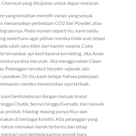
Chemical yang ditujukan untuk dapur restoran.
en yang kesulitan memilih varian yang sesuai.
an menanyakan perbedaan CO2 dan Powder, atau
ng lainnya. Pada momen seperti itu, kami selalu
 sederhana agar pilihan mereka tidak asal, tetapi
da salah satu klien dari kantor swasta, Coba
ersambar api kecil karena korsleting. Jika Anda
residunya bisa merusak. Jika menggunakan Clean
. Pelanggan tersebut berpikir sejenak, lalu
jawaban. Di situ kami belajar bahwa pekerjaan
a memandu mereka menentukan opsi terbaik.
 kami berkolaborasi dengan banyak brand
hingga Chubb, Servvo hingga Eversafe, dan banyak
ar produk. Masing-masing punya fitur dan
akan di berbagai kondisi. Ada pelanggan yang
-tahun memakai merek tertentu dan tetap
 mencari opsi berbeda karena proyek baru