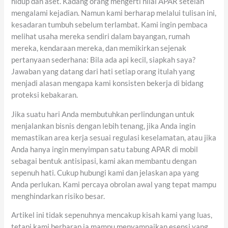
hidup dan aset. Kadang orang mengerti nilai APAR setelah
mengalami kejadian. Namun kami berharap melalui tulisan ini,
kesadaran tumbuh sebelum terlambat. Kami ingin pembaca
melihat usaha mereka sendiri dalam bayangan, rumah
mereka, kendaraan mereka, dan memikirkan sejenak
pertanyaan sederhana: Bila ada api kecil, siapkah saya?
Jawaban yang datang dari hati setiap orang itulah yang
menjadi alasan mengapa kami konsisten bekerja di bidang
proteksi kebakaran.
Jika suatu hari Anda membutuhkan perlindungan untuk
menjalankan bisnis dengan lebih tenang, jika Anda ingin
memastikan area kerja sesuai regulasi keselamatan, atau jika
Anda hanya ingin menyimpan satu tabung APAR di mobil
sebagai bentuk antisipasi, kami akan membantu dengan
sepenuh hati. Cukup hubungi kami dan jelaskan apa yang
Anda perlukan. Kami percaya obrolan awal yang tepat mampu
menghindarkan risiko besar.
Artikel ini tidak sepenuhnya mencakup kisah kami yang luas,
tetapi kami berharap ia mampu menyampaikan esensi yang