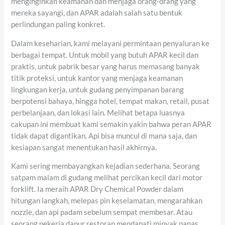
menginginkan keamanan dan menjaga orang-orang yang
mereka sayangi, dan APAR adalah salah satu bentuk
perlindungan paling konkret.
Dalam keseharian, kami melayani permintaan penyaluran ke
berbagai tempat. Untuk mobil yang butuh APAR kecil dan
praktis, untuk pabrik besar yang harus memasang banyak
titik proteksi, untuk kantor yang menjaga keamanan
lingkungan kerja, untuk gudang penyimpanan barang
berpotensi bahaya, hingga hotel, tempat makan, retail, pusat
perbelanjaan, dan lokasi lain. Melihat betapa luasnya
cakupan ini membuat kami semakin yakin bahwa peran APAR
tidak dapat digantikan. Api bisa muncul di mana saja, dan
kesiapan sangat menentukan hasil akhirnya.
Kami sering membayangkan kejadian sederhana. Seorang
satpam malam di gudang melihat percikan kecil dari motor
forklift. Ia meraih APAR Dry Chemical Powder dalam
hitungan langkah, melepas pin keselamatan, mengarahkan
nozzle, dan api padam sebelum sempat membesar. Atau
seorang pekerja dapur restoran mendapati minyak panas