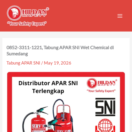
Skip
to
content
0852-3311-1221, Tabung APAR SNI Wet Chemical di
Sumedang
Tabung APAR SNI
/
May 19, 2026