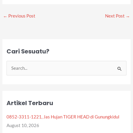
←
Previous Post
Next Post
→
Cari Sesuatu?
S
e
a
r
Artikel Terbaru
c
h
0852-3311-1221, Jas Hujan TIGER HEAD di Gunungkidul
f
August 10, 2026
o