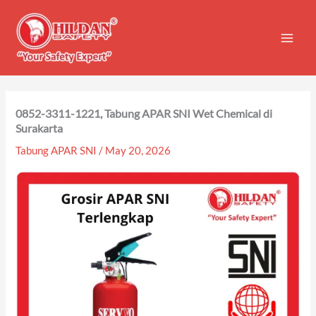
Skip
to
content
0852-3311-1221, Tabung APAR SNI Wet Chemical di
Surakarta
Tabung APAR SNI
/
May 20, 2026