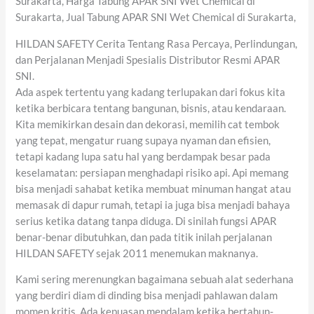
Surakarta, Harga Tabung APAR SNI Wet Chemical di
Surakarta, Jual Tabung APAR SNI Wet Chemical di Surakarta,
HILDAN SAFETY Cerita Tentang Rasa Percaya, Perlindungan,
dan Perjalanan Menjadi Spesialis Distributor Resmi APAR
SNI.
Ada aspek tertentu yang kadang terlupakan dari fokus kita
ketika berbicara tentang bangunan, bisnis, atau kendaraan.
Kita memikirkan desain dan dekorasi, memilih cat tembok
yang tepat, mengatur ruang supaya nyaman dan efisien,
tetapi kadang lupa satu hal yang berdampak besar pada
keselamatan: persiapan menghadapi risiko api. Api memang
bisa menjadi sahabat ketika membuat minuman hangat atau
memasak di dapur rumah, tetapi ia juga bisa menjadi bahaya
serius ketika datang tanpa diduga. Di sinilah fungsi APAR
benar-benar dibutuhkan, dan pada titik inilah perjalanan
HILDAN SAFETY sejak 2011 menemukan maknanya.
Kami sering merenungkan bagaimana sebuah alat sederhana
yang berdiri diam di dinding bisa menjadi pahlawan dalam
momen kritis. Ada kepuasan mendalam ketika bertahun-